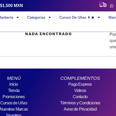
a $1,500 MXN
Barbería
Categorías
Cursos De Uñas 👩‍🎓
Mar
NADA ENCONTRADO
Par
que
una
MENÚ
COMPLEMENTOS
Inicio
Pago Express
Tienda
Videos
Promociones
Contacto
Cursos de Uñas
Términos y Condiciones
Nuestras Marcas
Aviso de Privacidad
Nosotros