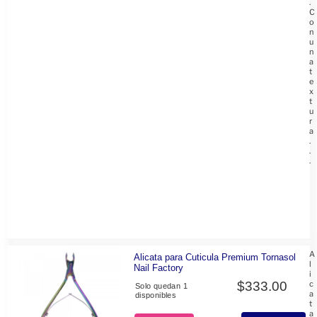
.
C
o
n
u
n
a
t
e
x
t
u
r
a
.
.
.
A
Alicata para Cuticula Premium Tornasol
l
Nail Factory
i
$
333.00
c
Solo quedan 1
a
disponibles
t
a