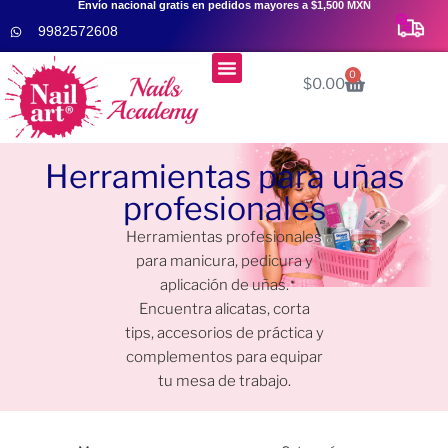
Envío nacional gratis en pedidos mayores a $1,500 MXN
9982572608
Menú
0
$
0.00
Cursos De Uñas 👩‍🎓
Herramientas para uñas
profesionales
Herramientas profesionales
para manicura, pedicura y
aplicación de uñas.
Encuentra alicatas, corta
tips, accesorios de práctica y
complementos para equipar
tu mesa de trabajo.