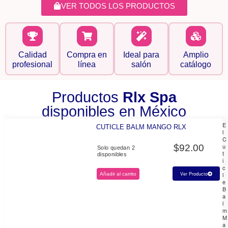
VER TODOS LOS PRODUCTOS
Calidad
Compra en
Ideal para
Amplio
profesional
línea
salón
catálogo
Productos
Rlx Spa
disponibles en México
E
CUTICLE BALM MANGO RLX
l
C
u
$
92.00
Solo quedan 2
t
disponibles
i
c
l
Ver Producto
Añadir al carrito
e
B
a
l
m
M
a