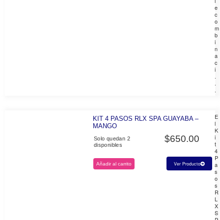
l
e
c
o
m
b
i
n
a
c
i
.
.
.
E
KIT 4 PASOS RLX SPA GUAYABA –
l
MANGO
K
i
$
650.00
Solo quedan 2
t
disponibles
4
P
a
Ver Producto
Añadir al carrito
s
o
s
R
L
X
S
P