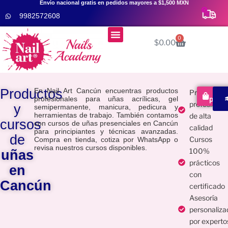
Envío nacional gratis en pedidos mayores a $1,500 MXN
9982572608
Menú
0
$
0.00
Cursos De Uñas 👩‍🎓
Productos
En Nail Art Cancún encuentras productos
Producto
Com
profesionales para uñas acrílicas, gel
prod
profesional
y
semipermanente, manicura, pedicura y
herramientas de trabajo. También contamos
de alta
cursos
con cursos de uñas presenciales en Cancún
calidad
para principiantes y técnicas avanzadas.
de
Cursos
Compra en tienda, cotiza por WhatsApp o
revisa nuestros cursos disponibles.
100%
uñas
prácticos
en
con
Cancún
certificado
Asesoría
personaliza
por experto