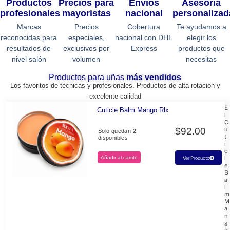
Productos
Precios para
Envios
Asesoría
profesionales
mayoristas
nacional
personalizad
Marcas
Precios
Cobertura
Te ayudamos a
reconocidas para
especiales,
nacional con DHL
elegir los
resultados de
exclusivos por
Express
productos que
nivel salón
volumen
necesitas
Productos para uñas
más vendidos
Los favoritos de técnicas y profesionales. Productos de alta rotación y
excelente calidad
E
Cuticle Balm Mango Rlx
l
C
$
92.00
u
Solo quedan 2
t
disponibles
i
c
Añadir al carrito
l
Ver Producto
e
B
a
l
m
M
a
n
g
o