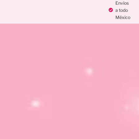
Envíos
a todo
México