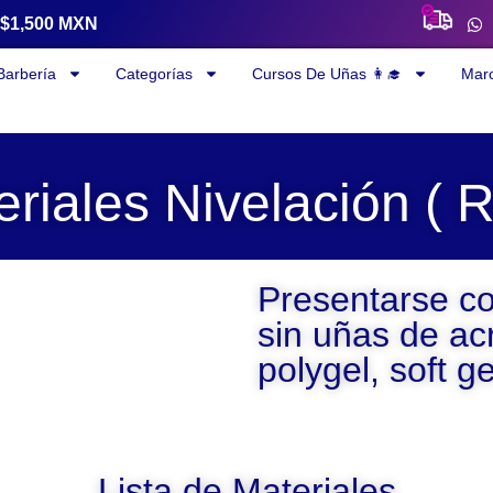
a $1,500 MXN
Barbería
Categorías
Cursos De Uñas 👩‍🎓
Mar
eriales Nivelación ( R
Presentarse c
sin uñas de acr
polygel, soft ge
Lista de Materiales