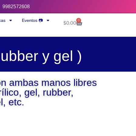
9982572608
cas
Eventos 📷
0
$
0.00
ubber y gel )
on ambas manos libres
ílico, gel, rubber,
l, etc.