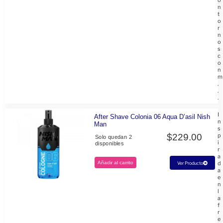
o
n
t
o
r
n
o
s
c
o
n
m
.
.
.
I
After Shave Colonia 06 Aqua D’asil Nish
n
Man
s
$
229.00
p
Solo quedan 2
i
disponibles
r
a
Añadir al carrito
d
Ver Producto
a
e
n
l
a
f
r
e