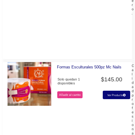
e
r
o
.
C
Formas Esculturales 500pz Mc Nails
a
l
$
145.00
i
Solo quedan 1
d
disponibles
a
d
Añadir al carrito
p
Ver Producto
r
o
f
e
s
i
o
n
a