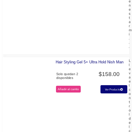
e
n
e
s
t
a
r
m
i
.
.
.
L
Hair Styling Gel 5+ Ultra Hold Nish Man
l
e
$
158.00
v
Solo quedan 2
a
disponibles
e
l
Añadir al carrito
c
Ver Producto
o
n
t
r
o
l
d
e
l
c