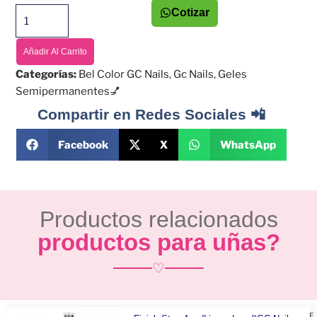
Cotizar
Añadir Al Carrito
Categorías:
Bel Color GC Nails
,
Gc Nails
,
Geles
Semipermanentes💅
Compartir en Redes Sociales 📲
Facebook
X
WhatsApp
Productos relacionados
productos para uñas?
♡
F