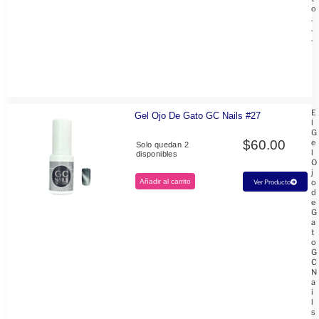
o
.
.
.
E
Gel Ojo De Gato GC Nails #27
l
G
$
60.00
e
Solo quedan 2
l
disponibles
O
j
Añadir al carrito
o
Ver Producto
d
e
G
a
t
o
G
C
N
a
i
l
s