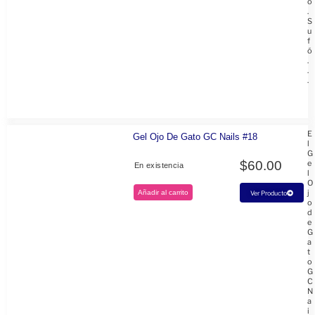
o
.
S
u
f
ó
.
.
.
E
Gel Ojo De Gato GC Nails #18
l
G
$
60.00
e
En existencia
l
O
j
Añadir al carrito
Ver Producto
o
d
e
G
a
t
o
G
C
N
a
i