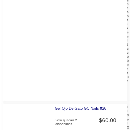
a
r
a
n
t
i
z
a
a
l
t
a
c
o
b
e
r
t
u
r
.
.
.
E
Gel Ojo De Gato GC Nails #26
l
G
$
60.00
e
Solo quedan 2
l
disponibles
O