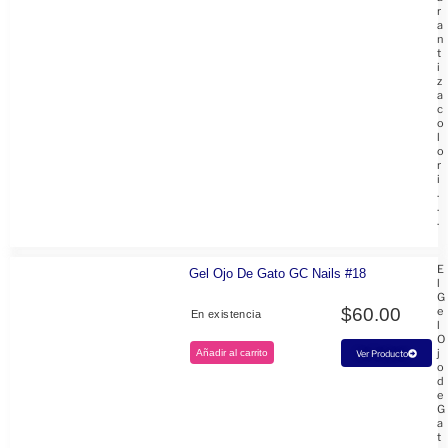
r
a
n
t
i
z
a
c
o
l
o
r
i
.
.
.
E
Gel Ojo De Gato GC Nails #18
l
G
$
60.00
e
En existencia
l
O
j
Añadir al carrito
Ver Producto
o
d
e
G
a
t