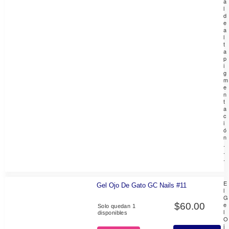
a
l
d
e
a
l
t
a
p
i
g
m
e
n
t
a
c
i
ó
n
.
.
.
E
Gel Ojo De Gato GC Nails #11
l
G
e
$
60.00
Solo quedan 1
l
disponibles
O
j