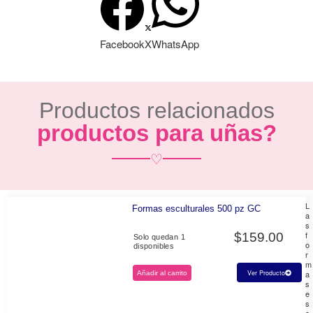
Facebook
X
WhatsApp
Productos relacionados
productos para uñas?
♡
L
Formas esculturales 500 pz GC
a
s
f
$
159.00
Solo quedan 1
o
disponibles
r
m
a
Ver Producto
Añadir al carrito
s
e
s
c