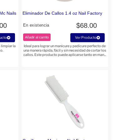
Mc Nails
Eliminador De Callos 1.4 oz Nail Factory
.00
$
68.00
En existencia
ucto
Añadir al carrito
Ver Producto
 limpiar la
Ideal para lograr un manicure y pedicure perfecto de
jo.
una manera rápida, fácil y sin necesidad de cortar los
callos. Este producto puede aplicarse tanto en man...