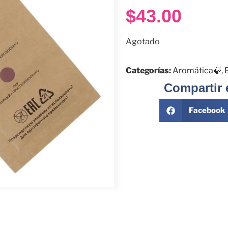
$
43.00
Agotado
Categorías:
Aromática🍃
,
Compartir 
Facebook