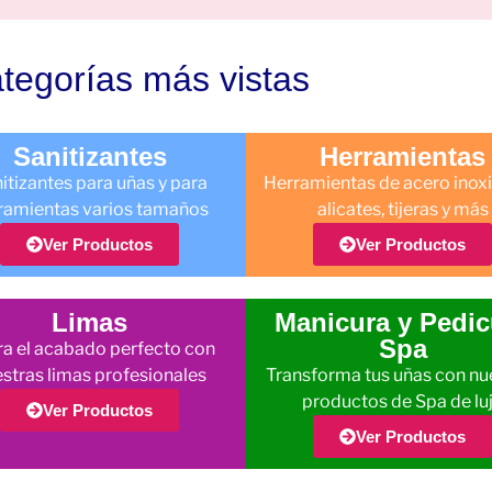
tegorías más vistas
Sanitizantes
Herramientas
itizantes para uñas y para
Herramientas de acero inoxi
ramientas varios tamaños
alicates, tijeras y más
Ver Productos
Ver Productos
Limas
Manicura y Pedic
Spa
a el acabado perfecto con
stras limas profesionales
Transforma tus uñas con nu
productos de Spa de lu
Ver Productos
Ver Productos