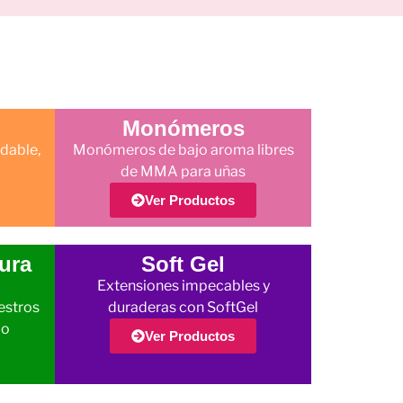
Monómeros
dable,
Monómeros de bajo aroma libres
de MMA para uñas
Ver Productos
ura
Soft Gel
Extensiones impecables y
estros
duraderas con SoftGel
jo
Ver Productos