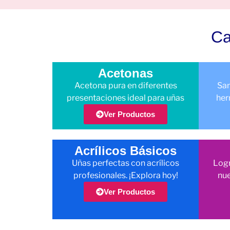
Ca
Acetonas
Acetona pura en diferentes
San
presentaciones ideal para uñas
her
Ver Productos
Acrílicos Básicos
Uñas perfectas con acrílicos
Logr
profesionales. ¡Explora hoy!
nue
Ver Productos