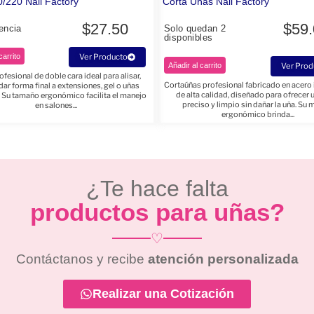
/220 Nail Factory
Corta Uñas Nail Factory
$
27.50
$
59
encia
Solo quedan 2
disponibles
carrito
Ver Producto
Añadir al carrito
Ver Prod
fesional de doble cara ideal para alisar,
Cortaúñas profesional fabricado en acero
 dar forma final a extensiones, gel o uñas
de alta calidad, diseñado para ofrecer 
. Su tamaño ergonómico facilita el manejo
preciso y limpio sin dañar la uña. Su
en salones...
ergonómico brinda...
¿Te hace falta
productos para uñas?
♡
Contáctanos y recibe
atención personalizada
Realizar una Cotización