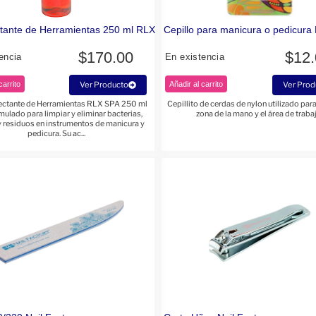
tante de Herramientas 250 ml RLX
Cepillo para manicura o pedicura 
$
170.00
$
12
encia
En existencia
carrito
Ver Producto
Añadir al carrito
Ver Prod
fectante de Herramientas RLX SPA 250 ml
Cepillito de cerdas de nylon utilizado para
mulado para limpiar y eliminar bacterias,
zona de la mano y el área de traba
 residuos en instrumentos de manicura y
pedicura. Su ac...