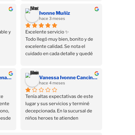
Ivonne Muñiz
hace 3 meses
ble y 
Excelente servicio ✨
Todo llegó muy bien, bonito y de 
excelente calidad. Se nota el 
cuidado en cada detalle y quedé 
muy satisfecha con mi compra 💕 
Sin duda volvería a comprar aquí.
Susana Yarely Cardenas Sanchez
Vanessa Ivonne Cancino Juárez
hace 4 meses
e 
Tenía altas expectativas de este 
ente 
lugar y sus servicios y terminé 
ono, 
decepcionada. En la sucursal de 
Desde 
niños heroes te atienden 
el 
muchísimo mejor, ahí si son 
amables y si te responden por 