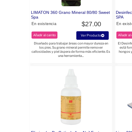
LIMATON 360 Grano Mineral 80/80 Sweet
Desinfec
Spa
SPA
$
27.00
En existencia
En exist
Añadir al carrito
Ver Producto
Añadir al 
Diseñado para trabajar áreas con mayor dureza en
El Desin
los pies. Su grano mineral permite remover
está for
callosidades y piel áspera de forma más eficiente. Es
hongos y
una herramienta...