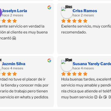
Joselyn Loria
Criss Ramos
hace 2 meses
hace 2 meses
ente servicio en verdad la 
Exelente servicio, muy confia
ión al cliente es muy buena 
recomendado.
ncantó 🤗
Jazmin Silva
hace 4 meses
hace 4 meses
rdad no tuve el placer de ir 
Hola buenas tardes, excelent
 la tienda y conocer más por 
servicio muy amable y pendi
rario de trabajo pero tienen 
nla chica que atiende el teléf
servicio en whats y pedidos 
muy buen servicio 😉 👍 😘  
icilio que fue lo que me 
que encontré su contacto en 
ó…
Facebook se convirtió en mi 