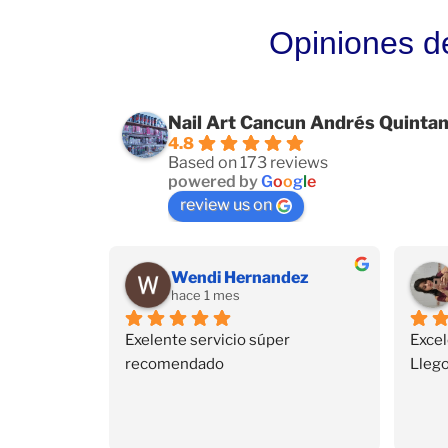
Opiniones d
Nail Art Cancun Andrés Quinta
4.8
Based on 173 reviews
powered by
G
o
o
g
l
e
review us on
Wendi Hernandez
hace 1 mes
Exelente servicio súper 
Excel
recomendado
Llego