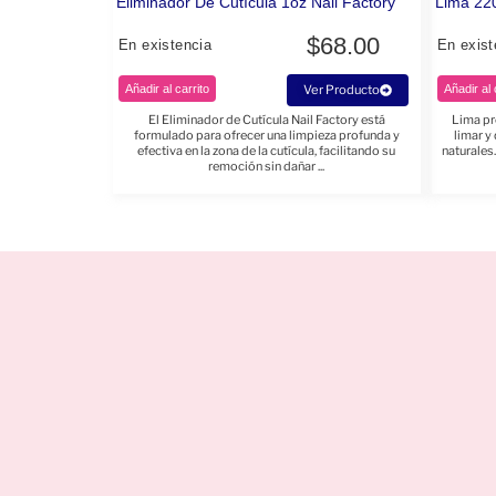
Eliminador De Cutícula 1oz Nail Factory
Lima 220
$
68.00
En existencia
En exist
Añadir al carrito
Ver Producto
Añadir al 
El Eliminador de Cutícula Nail Factory está
Lima pro
formulado para ofrecer una limpieza profunda y
limar y
efectiva en la zona de la cutícula, facilitando su
naturales
remoción sin dañar ...