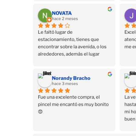
NOVATA
hace 2 meses
Le faltó lugar de 
Excel
estacionamiento, tienes que 
atenc
encontrar sobre la avenida, o los 
me e
alrededores, además el lugar 
también está escondido, está en 
un 3er piso. Pero dejando eso de 
lado, tienen de todo en productos 
Norandy Bracho
para uñas y sus cursos también 
hace 3 meses
son buenos.
Fue una excelente compra, el 
La ve
pincel me encantó es muy bonito 
hasta
😍
mi ho
buen 
a dom
ayud