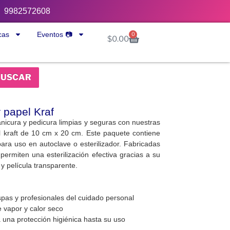
9982572608
cas
Eventos 📷
0
$
0.00
BUSCAR
r papel Kraf
icura y pedicura limpias y seguras con nuestras
el kraft de 10 cm x 20 cm. Este paquete contiene
para uso en autoclave o esterilizador. Fabricadas
 permiten una esterilización efectiva gracias a su
y película transparente.
spas y profesionales del cuidado personal
 vapor y calor seco
 una protección higiénica hasta su uso