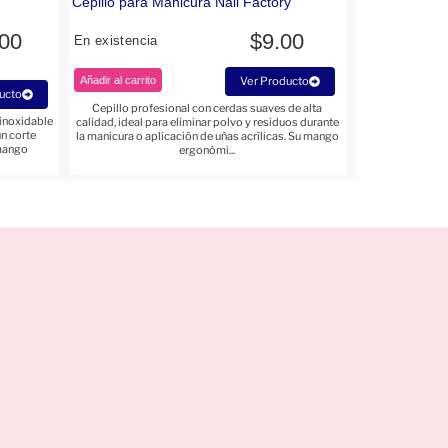
Cepillo para Manicura Nail Factory
.00
$
9.00
En existencia
Añadir al carrito
Ver Producto
ucto
Cepillo profesional con cerdas suaves de alta
 inoxidable
calidad, ideal para eliminar polvo y residuos durante
un corte
la manicura o aplicación de uñas acrílicas. Su mango
 mango
ergonómi...