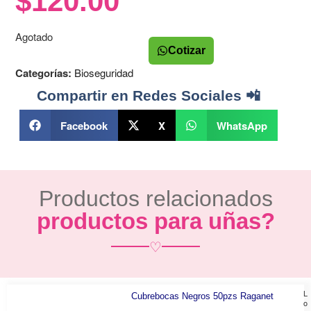
$
120.00
Agotado
Cotizar
Categorías:
Bioseguridad
Compartir en Redes Sociales 📲
Facebook
X
WhatsApp
Productos relacionados
productos para uñas?
♡
L
Cubrebocas Negros 50pzs Raganet
o