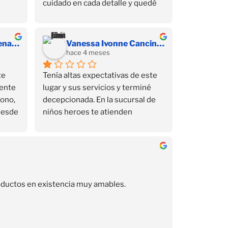
cuidado en cada detalle y quedé 
muy satisfecha con mi compra 💕 
Sin duda volvería a comprar aquí.
Susana Yarely Cardenas Sanchez
Vanessa Ivonne Cancino Juárez
hace 4 meses
e 
Tenía altas expectativas de este 
ente 
lugar y sus servicios y terminé 
ono, 
decepcionada. En la sucursal de 
Desde 
niños heroes te atienden 
el 
muchísimo mejor, ahí si son 
amables y si te responden por 
ir de 
Whatsapp, aquí no. Me interesó 
un curso de 2 días de este lugar, 
por razones personales no pude 
productos en existencia muy amables.
asistir un día y me ofrecieron 
reponer la clase, para lo cual pedi 
un día en el trabajo, y ese día la 
maestra llegara una hora tarde, y 