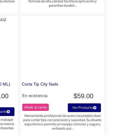
Su textura
fórmula de alta calidad facilita la aplicación y
garantiza durabil...
0 ML)
Corta Tip City Nails
.00
$
59.00
En existencia
Añadir al carrito
Ver Producto
ucto
Herramienta profesional de acero inoxidable ideal
 trabajar
para cortar tips con precisión y suavidad. Su diseño
una mezcla
ergonómico permite un manejo cómodo y seguro,
diferentes
evitando qui...