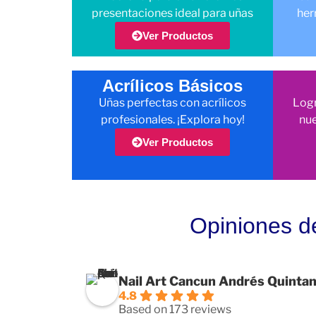
presentaciones ideal para uñas
her
Ver Productos
Acrílicos Básicos
Uñas perfectas con acrílicos
Logr
profesionales. ¡Explora hoy!
nue
Ver Productos
Opiniones d
Nail Art Cancun Andrés Quinta
4.8
Based on 173 reviews