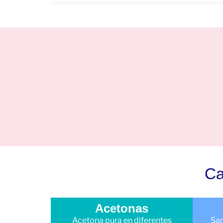
Ca
Acetonas
Acetona pura en diferentes
San