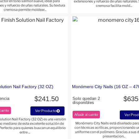
uctor en tono salmón suave, ideal para
extensiones y refuerzo de uñas naturales. 
es y refuerzo de uñas naturales. Su textura
cremosa facilita mold...
cremosa permite moldear...
olution Nail Factory (32 OZ)
Monómero City Nails (16 OZ – 47
$
241.50
$
635
encia
Solo quedan 2
disponibles
carrito
Ver Producto
Añadir al carrito
Ver Prod
Solution Nail Factory (32 OZ) es una versión
Monómero City Nails está diseñado para
o mediano de esta excelente solución de
con técnicas acrílicas, proporcionando 
Perfecto para quienes buscan un equilibrio
uniforme con el polímero. Gracias a sus 
entre ...
presentacion...