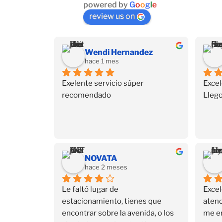
powered by
G
o
o
g
l
e
review us on
Wendi Hernandez
hace 1 mes
Exelente servicio súper 
Excel
recomendado
Llego
NOVATA
hace 2 meses
Le faltó lugar de 
Excel
estacionamiento, tienes que 
atenc
encontrar sobre la avenida, o los 
me e