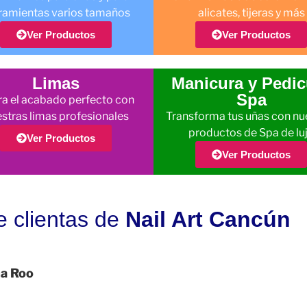
ramientas varios tamaños
alicates, tijeras y más
Ver Productos
Ver Productos
Limas
Manicura y Pedic
Spa
a el acabado perfecto con
stras limas profesionales
Transforma tus uñas con nu
productos de Spa de lu
Ver Productos
Ver Productos
e clientas de
Nail Art Cancún
na Roo