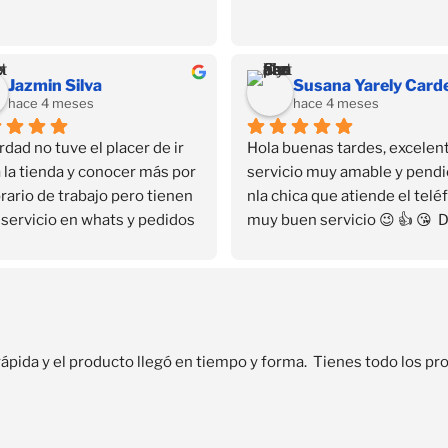
Jazmin Silva
hace 4 meses
hace 4 meses
rdad no tuve el placer de ir 
Hola buenas tardes, excelent
 la tienda y conocer más por 
servicio muy amable y pendi
rario de trabajo pero tienen 
nla chica que atiende el teléf
servicio en whats y pedidos 
muy buen servicio 😉 👍 😘  
icilio que fue lo que me 
que encontré su contacto en 
ó…
Facebook se convirtió en mi 
as gracias ❤️✨✨✨
distribuidora personal sin sal
casa🏡 el servicio es rápido y 
seguro 🔐
rápida y el producto llegó en tiempo y forma.  Tienes todo los 