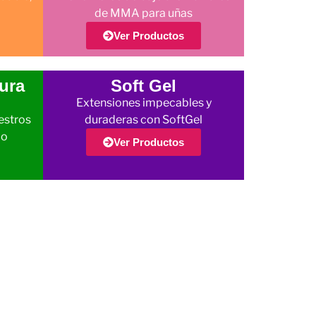
de MMA para uñas
Ver Productos
ura
Soft Gel
Extensiones impecables y
estros
duraderas con SoftGel
jo
Ver Productos