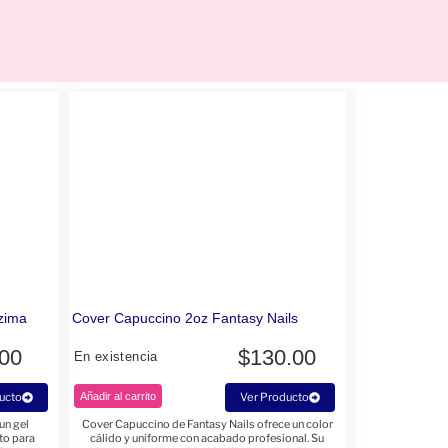
zima
Cover Capuccino 2oz Fantasy Nails
.00
$
130.00
En existencia
ucto
Añadir al carrito
Ver Producto
un gel
Cover Capuccino de Fantasy Nails ofrece un color
to para
cálido y uniforme con acabado profesional. Su