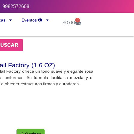
9982572608
cas
Eventos 📷
0
$
0.00
BUSCAR
il Factory (1.6 OZ)
Nail Factory ofrece un tono suave y elegante rosa
s uniformes. Su fórmula facilita la mezcla y el
a obtener estructuras firmes y duraderas.