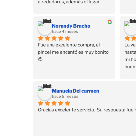
alrededores, además el lugar 
también está escondido, está en 
un 3er piso. Pero dejando eso de 
lado, tienen de todo en productos 
Norandy Bracho
para uñas y sus cursos también 
hace 4 meses
son buenos.
Fue una excelente compra, el 
La ve
pincel me encantó es muy bonito 
hasta
😍
mi ho
buen 
a dom
ayud
Much
Manuela Del carmen
hace 8 meses
Gracias excelente servicio.  Su respuesta fue 