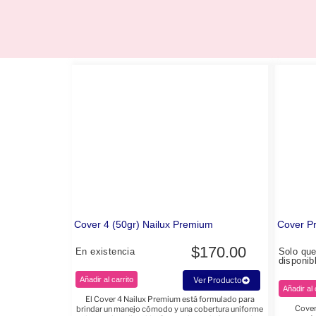
Cover 4 (50gr) Nailux Premium
Cover P
$
170.00
En existencia
Solo qu
disponib
Añadir al carrito
Ver Producto
Añadir al 
El Cover 4 Nailux Premium está formulado para
Cover
brindar un manejo cómodo y una cobertura uniforme