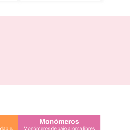
Monómeros
dable,
Monómeros de bajo aroma libres