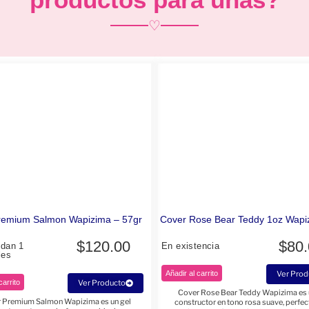
♡
remium Salmon Wapizima – 57gr
Cover Rose Bear Teddy 1oz Wapi
$
120.00
$
80
edan 1
En existencia
les
Añadir al carrito
Ver Prod
carrito
Ver Producto
Cover Rose Bear Teddy Wapizima es 
 Premium Salmon Wapizima es un gel
constructor en tono rosa suave, perfec