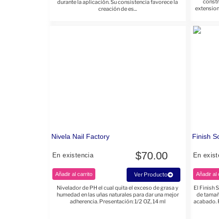
constr
durante la aplicación. Su consistencia favorece la
extension
creación de es...
Nivela Nail Factory
Finish S
$
70.00
En existencia
En exist
Añadir al carrito
Ver Producto
Añadir al 
Nivelador de PH el cual quita el exceso de grasa y
El Finish 
humedad en las uñas naturales para dar una mejor
de tamañ
adherencia. Presentación: 1/2 OZ, 14 ml
acabado. 