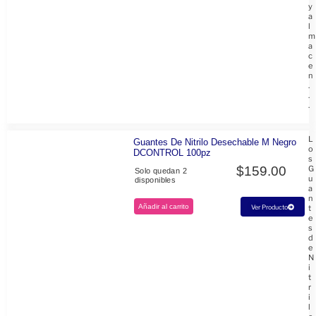
y
a
l
m
a
c
e
n
.
.
.
L
Guantes De Nitrilo Desechable M Negro
o
DCONTROL 100pz
s
$
159.00
G
Solo quedan 2
u
disponibles
a
n
Añadir al carrito
t
Ver Producto
e
s
d
e
N
i
t
r
i
l