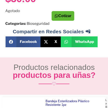
Agotado
Cotizar
Categorías:
Bioseguridad
Compartir en Redes Sociales 📲
Facebook
X
WhatsApp
Productos relacionados
productos para uñas?
♡
L
Bandeja Esterilizadora Plástico
a
Resistente 1pz
B