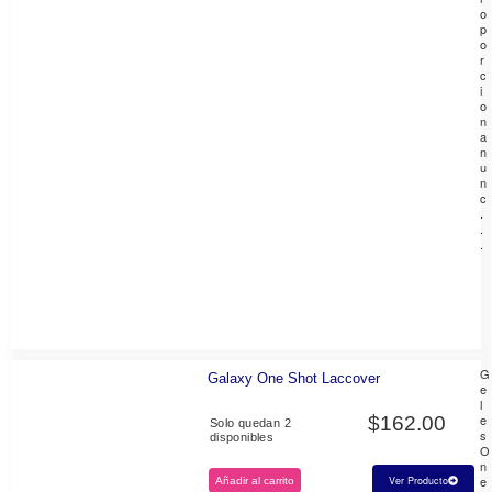
o
p
o
r
c
i
o
n
a
n
u
n
c
.
.
.
G
Galaxy One Shot Laccover
e
l
e
$
162.00
Solo quedan 2
s
disponibles
O
n
e
Ver Producto
Añadir al carrito