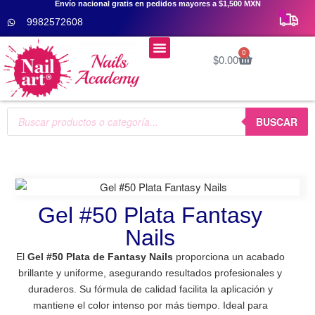
Envío nacional gratis en pedidos mayores a $1,500 MXN
9982572608
Menú
0
$
0.00
Cursos De Uñas 👩‍🎓
BUSCAR
Gel #50 Plata Fantasy
Nails
El
Gel #50 Plata de Fantasy Nails
proporciona un acabado
brillante y uniforme, asegurando resultados profesionales y
duraderos. Su fórmula de calidad facilita la aplicación y
mantiene el color intenso por más tiempo. Ideal para