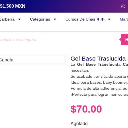
a $1,500 MXN
Barbería
Categorías
Cursos De Uñas 👩‍🎓
Mar
Gel Base Traslucida
La
Gel Base Translúcida Ca
necesitan.
Su acabado translúcido aporta 
Ideal para bases, baby boomer,
Fórmula de alta adherencia, aut
¡Perfecta para lograr manicuras
$
70.00
Agotado