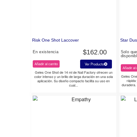
Risk One Shot Laccover
Star Dus
$
162.00
En existencia
Solo qu
disponib
Ver Producto
Añadir al carrito
Añadir al 
Geles One Shot de 14 ml de Nail Factory ofrecen un
Geles One 
color intenso y un brillo de larga duración en una sola
rápida
aplicación. Su diseño compacto facilita su uso en
duradera.
cual...