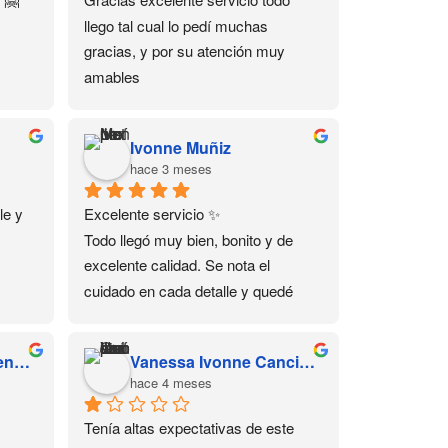
llego tal cual lo pedí muchas 
gracias, y por su atención muy 
amables
Ivonne Muñiz
hace 3 meses
e y 
Excelente servicio ✨
Todo llegó muy bien, bonito y de 
excelente calidad. Se nota el 
cuidado en cada detalle y quedé 
muy satisfecha con mi compra 💕 
Sin duda volvería a comprar aquí.
Susana Yarely Cardenas Sanchez
Vanessa Ivonne Cancino Juárez
hace 4 meses
Tenía altas expectativas de este 