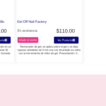
llo
Gel Off Nail Factory
.00
$
110.00
En existencia
ucto
Ver Producto
Añadir al carrito
ción en un
Removedor de gel, se aplica sobre el gel y se deja
solo 30
reposar alrededor de 5 min una vez levantado se retira
a húmeda
con la herramienta de retiro de gel. Presentación: 0...