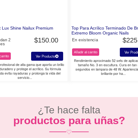
 Lux Shine Nailux Premium
Top Para Acrílico Terminado De Bri
Extremo Bloom Organic Nails
$
150.00
$
225
edan 2
En existencia
les
Ver Prod
Añadir al carrito
Ver Producto
carrito
Rendimiento aproximado 52 sets de aplica
rofesional de alta gama que aporta un brillo
tamaño No. 3 en escultura. Cura en tan 
duradero y protege el acrílico. Su fórmula
segundos en lampara de 48 W. Aparienci
a evita rayaduras y prolonga la vida del
brillante por ha...
servicio...
¿Te hace falta
productos para uñas?
♡