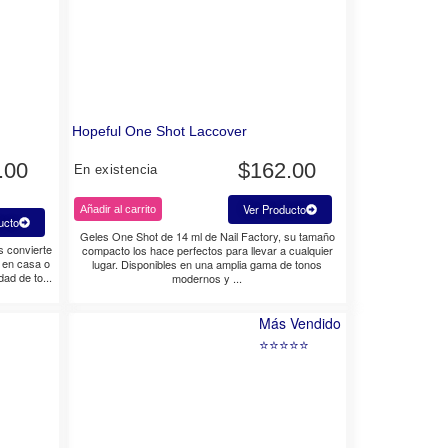
Hopeful One Shot Laccover
.00
$
162.00
En existencia
Ver Producto
Añadir al carrito
ucto
Geles One Shot de 14 ml de Nail Factory, su tamaño
s convierte
compacto los hace perfectos para llevar a cualquier
a en casa o
lugar. Disponibles en una amplia gama de tonos
dad de to...
modernos y ...
Más Vendido
⭐⭐⭐⭐⭐