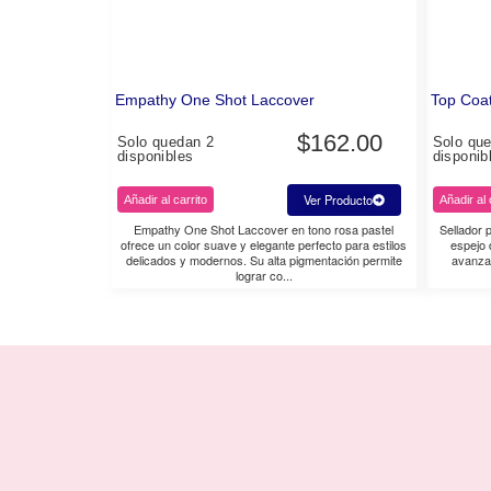
Empathy One Shot Laccover
Top Coat
$
162.00
Solo quedan 2
Solo qu
disponibles
disponib
Ver Producto
Añadir al carrito
Añadir al 
Empathy One Shot Laccover en tono rosa pastel
Sellador p
ofrece un color suave y elegante perfecto para estilos
espejo 
delicados y modernos. Su alta pigmentación permite
avanzad
lograr co...