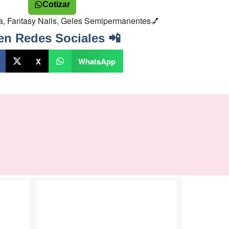
Cotizar
a
,
Fantasy Nails
,
Geles Semipermanentes💅
en Redes Sociales 📲
X
WhatsApp