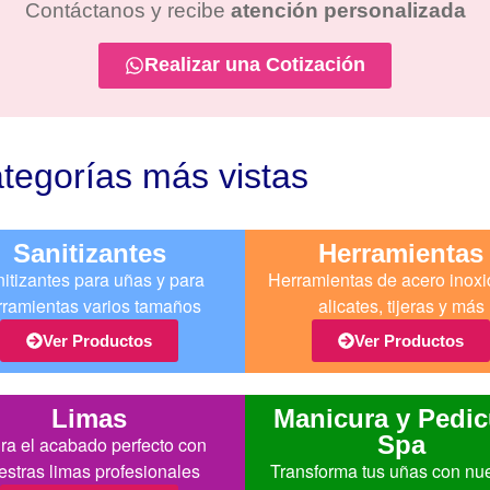
Contáctanos y recibe
atención personalizada
Realizar una Cotización
tegorías más vistas
Sanitizantes
Herramientas
itizantes para uñas y para
Herramientas de acero inoxi
rramientas varios tamaños
alicates, tijeras y más
Ver Productos
Ver Productos
Limas
Manicura y Pedic
Spa
ra el acabado perfecto con
estras limas profesionales
Transforma tus uñas con nu