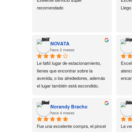
recomendado
Llego
NOVATA
hace 2 meses
Le faltó lugar de estacionamiento, 
Excel
tienes que encontrar sobre la 
atenc
avenida, o los alrededores, además 
encan
el lugar también está escondido, 
está en un 3er piso. Pero dejando 
eso de lado, tienen de todo en 
Norandy Bracho
productos para uñas y sus cursos 
hace 4 meses
también son buenos.
Fue una excelente compra, el pincel 
La ver