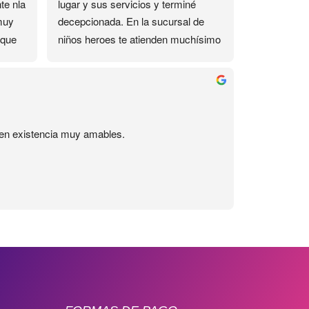
e nla 
lugar y sus servicios y terminé 
muy 
decepcionada. En la sucursal de 
que 
niños heroes te atienden muchísimo 
mejor, ahí si son amables y si te 
responden por Whatsapp, aquí no. 
de 
Me interesó un curso de 2 días de 
este lugar, por razones personales 
no pude asistir un día y me 
s en existencia muy amables.
ofrecieron reponer la clase, para lo 
cual pedi un día en el trabajo, y ese 
día la maestra llegara una hora 
tarde, y además el curso incluía un 
kit que no me dieron, tuve que ir otro 
día por el, el Uber no me lo pagan