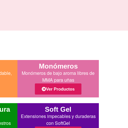
Monómeros
dable,
Monómeros de bajo aroma libres de
MMA para uñas
Ver Productos
ura
Soft Gel
Extensiones impecables y duraderas
estros
con SoftGel