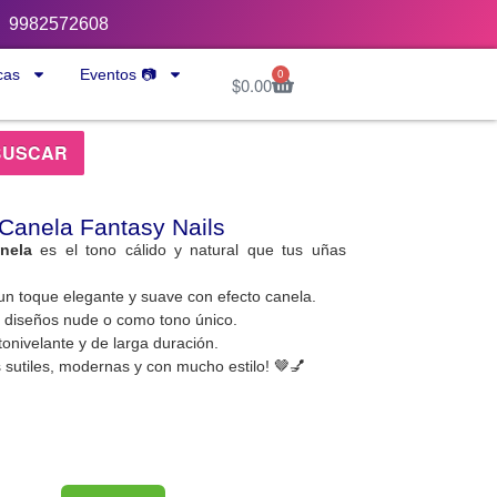
9982572608
cas
Eventos 📷
0
$
0.00
BUSCAR
 Canela Fantasy Nails
nela
es el tono cálido y natural que tus uñas
un toque elegante y suave con efecto canela.
 diseños nude o como tono único.
onivelante y de larga duración.
 sutiles, modernas y con mucho estilo! 🤎💅