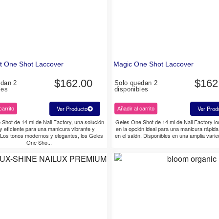
t One Shot Laccover
Magic One Shot Laccover
$
162.00
$
162
edan 2
Solo quedan 2
les
disponibles
Ver Producto
Ver Prod
carrito
Añadir al carrito
Shot de 14 ml de Nail Factory, una solución
Geles One Shot de 14 ml de Nail Factory lo
 y eficiente para una manicura vibrante y
en la opción ideal para una manicura rápid
 Los tonos modernos y elegantes, los Geles
en el salón. Disponibles en una amplia varie
One Sho...