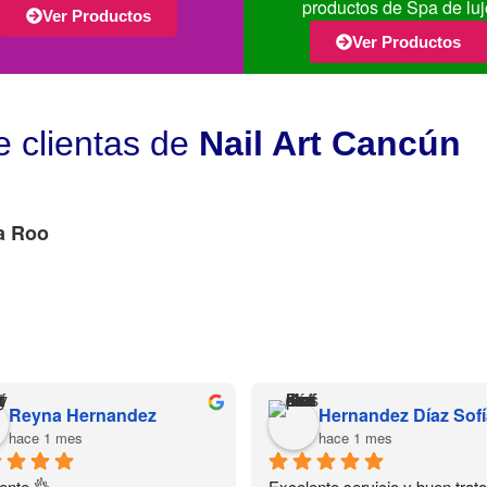
productos de Spa de luj
Ver Productos
Ver Productos
e clientas de
Nail Art Cancún
a Roo
Reyna Hernandez
hace 1 mes
hace 1 mes
ente 👌
Excelente servicio y buen trato