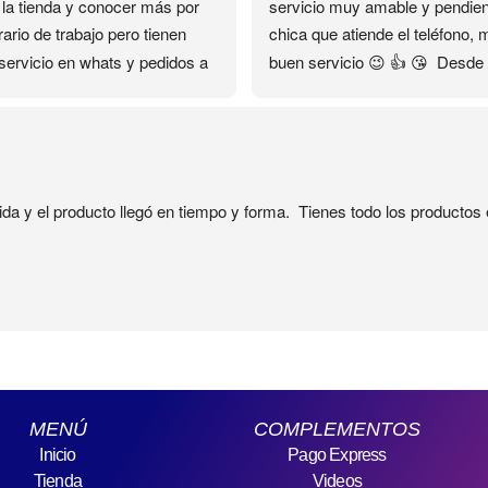
 la tienda y conocer más por 
servicio muy amable y pendient
ario de trabajo pero tienen 
chica que atiende el teléfono, 
servicio en whats y pedidos a 
buen servicio 😉 👍 😘  Desde 
ilio que fue lo que me ayudó…
encontré su contacto en el 
as gracias ❤️✨✨✨
Facebook se convirtió en mi 
distribuidora personal sin salir 
casa🏡 el servicio es rápido y 
seguro 🔐
ida y el producto llegó en tiempo y forma.  Tienes todo los producto
MENÚ
COMPLEMENTOS
Inicio
Pago Express
Tienda
Videos