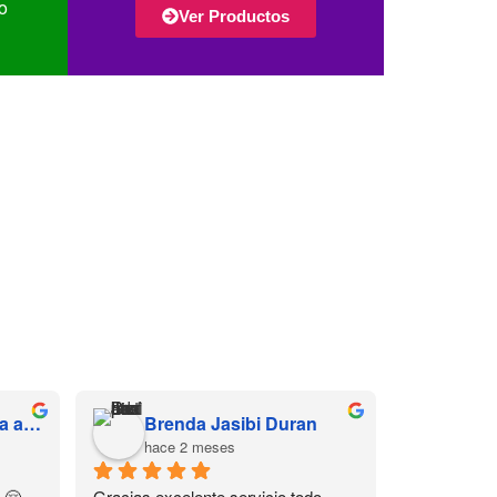
o
Ver Productos
Hernandez Díaz Sofía alessandra
Brenda Jasibi Duran
hace 2 meses
 🤗
Gracias excelente servicio todo 