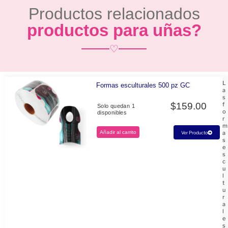
Productos relacionados
productos para uñas?
♡
L
Formas esculturales 500 pz GC
a
s
$
159.00
f
Solo quedan 1
o
disponibles
r
m
Añadir al carrito
a
Ver Producto
s
e
s
c
u
l
t
u
r
a
l
e
s