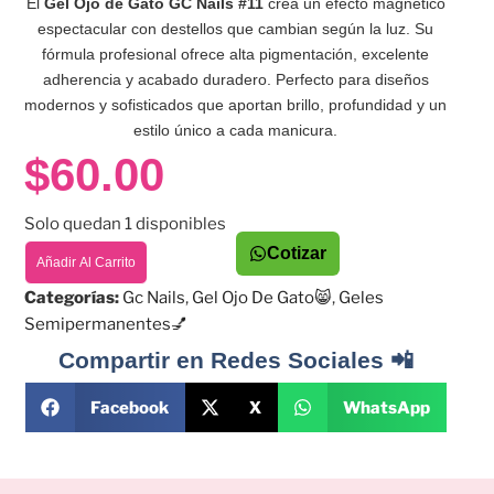
El
Gel Ojo de Gato GC Nails #11
crea un efecto magnético
espectacular con destellos que cambian según la luz. Su
fórmula profesional ofrece alta pigmentación, excelente
adherencia y acabado duradero. Perfecto para diseños
modernos y sofisticados que aportan brillo, profundidad y un
estilo único a cada manicura.
$
60.00
Solo quedan 1 disponibles
Cotizar
Añadir Al Carrito
Categorías:
Gc Nails
,
Gel Ojo De Gato😸
,
Geles
Semipermanentes💅
Compartir en Redes Sociales 📲
Facebook
X
WhatsApp