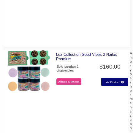
A
Lux Collection Good Vibes 2 Nailux
m
Premium
o
$
160.00
r
Solo quedan 1
y
disponibles
p
a
Añadir al carrito
z
Ver Producto
h
e
r
m
a
n
a
s
c
o
n
l