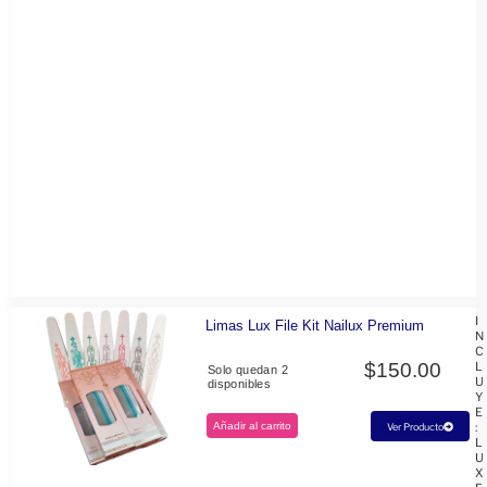
I
Limas Lux File Kit Nailux Premium
N
C
$
150.00
L
Solo quedan 2
U
disponibles
Y
E
Añadir al carrito
:
Ver Producto
L
U
X