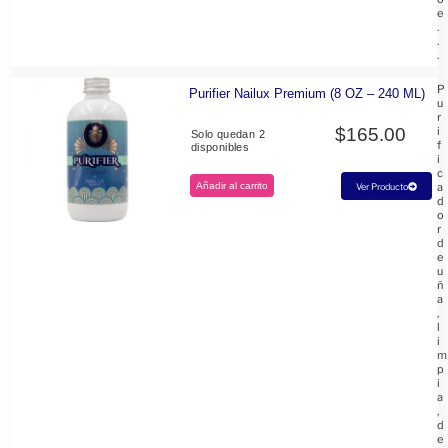
e
.
.
.
P
Purifier Nailux Premium (8 OZ – 240 ML)
u
r
$
165.00
i
Solo quedan 2
f
disponibles
i
c
Añadir al carrito
a
Ver Producto
d
o
r
d
e
u
ñ
a
,
l
i
m
p
i
a
,
d
e