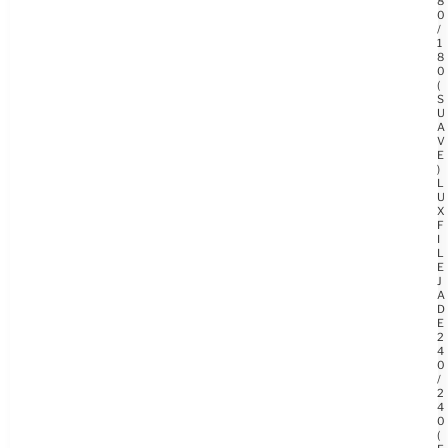
8
0
/
1
8
0
(
S
U
A
V
E
)
L
U
X
F
I
L
E
J
A
D
E
2
4
0
/
2
4
0
(