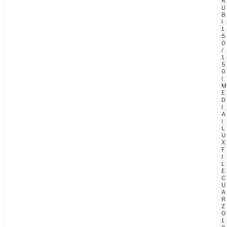
R
U
B
I
1
5
0
/
1
5
0
(
M
E
D
I
A
)
L
U
X
F
I
L
E
C
U
A
R
Z
O
1