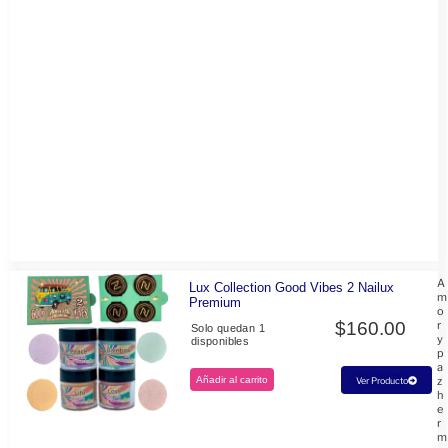
A
Lux Collection Good Vibes 2 Nailux
m
Premium
o
$
160.00
r
Solo quedan 1
y
disponibles
p
a
Añadir al carrito
z
Ver Producto
h
e
r
m