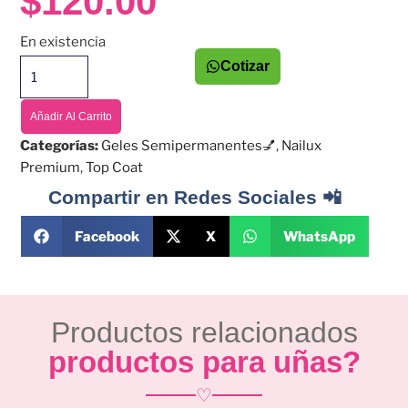
$
120.00
En existencia
Cotizar
Añadir Al Carrito
Categorías:
Geles Semipermanentes💅
,
Nailux
Premium
,
Top Coat
Compartir en Redes Sociales 📲
Facebook
X
WhatsApp
Productos relacionados
productos para uñas?
♡