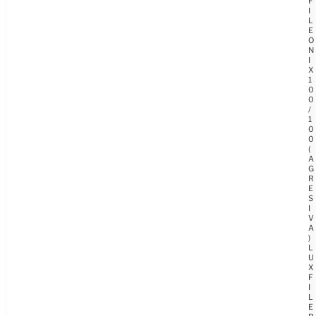
F
I
L
E
O
N
I
X
1
0
0
/
1
0
0
(
A
G
R
E
S
I
V
A
)
L
U
X
F
I
L
E