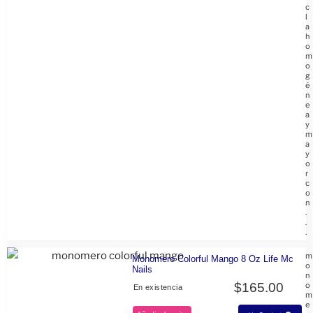
c
l
a
h
o
m
o
g
é
n
e
a
y
m
a
y
o
r
c
o
n
.
.
.
m
Monomero Colorful Mango 8 Oz Life Mc
o
Nails
n
$
165.00
o
En existencia
m
e