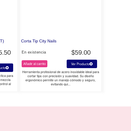
LT)
Corta Tip City Nails
5.50
$
59.00
En existencia
Ver Producto
Añadir al carrito
ucto
Herramienta profesional de acero inoxidable ideal para
ctica para
cortar tips con precisión y suavidad. Su diseño
a mezcla
ergonómico permite un manejo cómodo y seguro,
ntrol al
evitando qui...