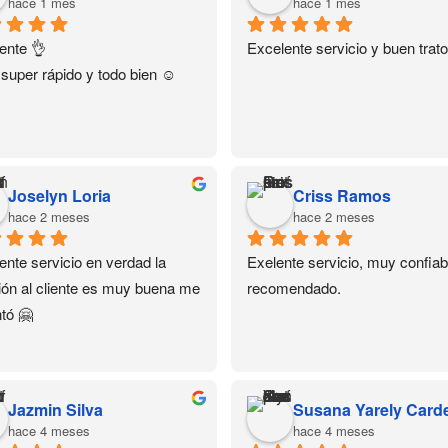
hace 1 mes
hace 1 mes
ente 👌
Excelente servicio y buen trato
 super rápido y todo bien ☺️
Joselyn Loria
Criss Ramos
hace 2 meses
hace 2 meses
ente servicio en verdad la 
Exelente servicio, muy confiabl
ión al cliente es muy buena me 
recomendado.
tó 🤗
Jazmin Silva
hace 4 meses
hace 4 meses