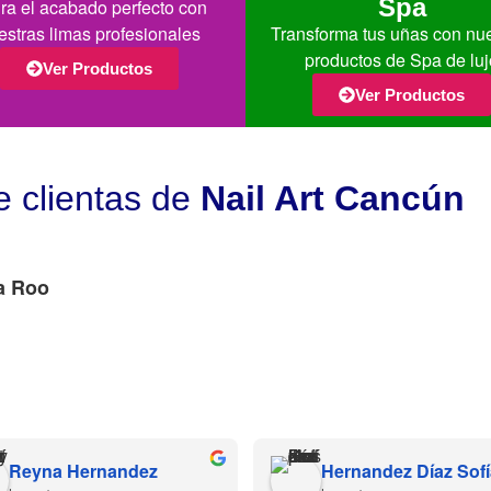
Spa
ra el acabado perfecto con
estras limas profesionales
Transforma tus uñas con nu
productos de Spa de luj
Ver Productos
Ver Productos
e clientas de
Nail Art Cancún
a Roo
Reyna Hernandez