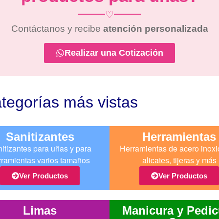
♡
Contáctanos y recibe
atención personalizada
Realizar una Cotización
tegorías más vistas
Sanitizantes
Herramientas
itizantes para uñas y para
Herramientas de acero inoxi
rramientas varios tamaños
alicates, tijeras y más
Ver Productos
Ver Productos
Limas
Manicura y Pedic