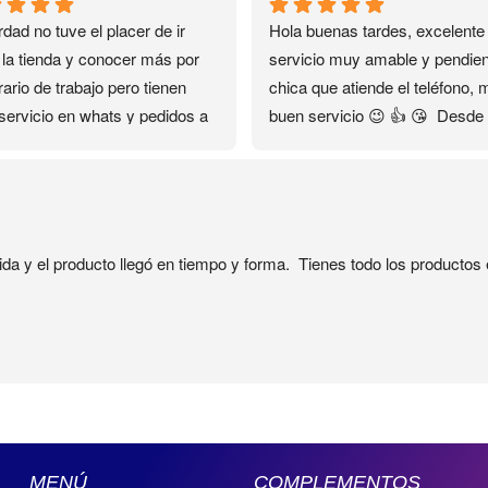
dad no tuve el placer de ir 
Hola buenas tardes, excelente 
 la tienda y conocer más por 
servicio muy amable y pendient
ario de trabajo pero tienen 
chica que atiende el teléfono, 
servicio en whats y pedidos a 
buen servicio 😉 👍 😘  Desde 
ilio que fue lo que me ayudó…
encontré su contacto en el 
as gracias ❤️✨✨✨
Facebook se convirtió en mi 
distribuidora personal sin salir 
casa🏡 el servicio es rápido y 
seguro 🔐
ida y el producto llegó en tiempo y forma.  Tienes todo los producto
MENÚ
COMPLEMENTOS