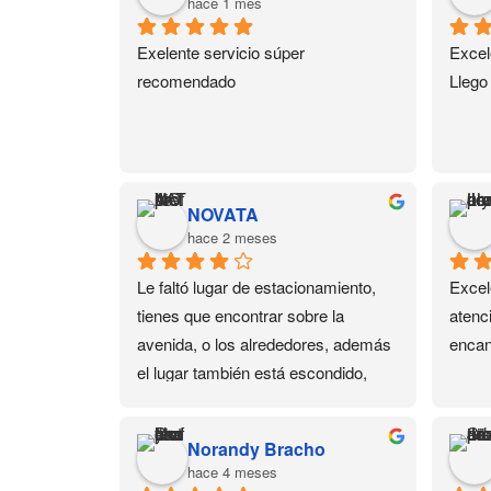
hace 1 mes
Exelente servicio súper 
Excel
recomendado
Llego
NOVATA
hace 2 meses
Le faltó lugar de estacionamiento, 
Excel
tienes que encontrar sobre la 
atenc
avenida, o los alrededores, además 
encan
el lugar también está escondido, 
está en un 3er piso. Pero dejando 
eso de lado, tienen de todo en 
Norandy Bracho
productos para uñas y sus cursos 
hace 4 meses
también son buenos.