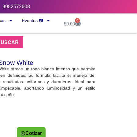
9982572608
cas
Eventos 📷
0
$
0.00
BUSCAR
 Snow White
hite ofrece un tono blanco intenso que permite
ien definidas. Su fórmula facilita el manejo del
 resultados uniformes y duraderos. Ideal para
mpecable, aportando luminosidad y un estilo
 diseño.
Cotizar