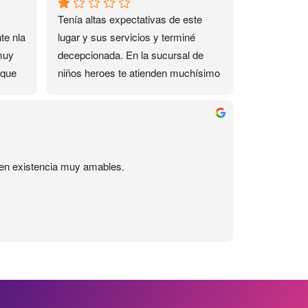
Tenía altas expectativas de este 
e nla 
lugar y sus servicios y terminé 
muy 
decepcionada. En la sucursal de 
que 
niños heroes te atienden muchísimo 
mejor, ahí si son amables y si te 
responden por Whatsapp, aquí no. 
de 
Me interesó un curso de 2 días de 
este lugar, por razones personales 
no pude asistir un día y me 
s en existencia muy amables.
ofrecieron reponer la clase, para lo 
cual pedi un día en el trabajo, y ese 
día la maestra llegara una hora 
tarde, y además el curso incluía un 
kit que no me dieron, tuve que ir otro 
día por el, el Uber no me lo pagan