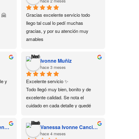
hace 2 meses
 🤗
Gracias excelente servicio todo 
llego tal cual lo pedí muchas 
gracias, y por su atención muy 
amables
Ivonne Muñiz
hace 3 meses
e y 
Excelente servicio ✨
Todo llegó muy bien, bonito y de 
excelente calidad. Se nota el 
cuidado en cada detalle y quedé 
muy satisfecha con mi compra 💕 
Sin duda volvería a comprar aquí.
Susana Yarely Cardenas Sanchez
Vanessa Ivonne Cancino Juárez
hace 4 meses