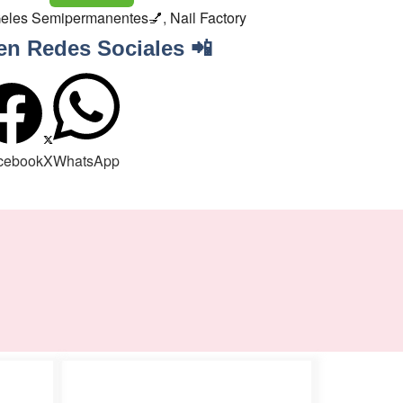
eles Semipermanentes💅
,
Nail Factory
en Redes Sociales 📲
cebook
X
WhatsApp