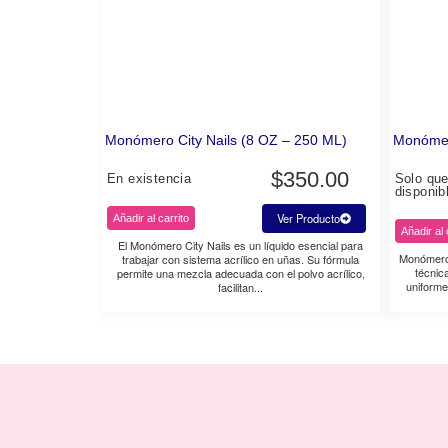
Monómero City Nails (8 OZ – 250 ML)
Monómer
$
350.00
En existencia
Solo qu
disponib
Ver Producto
Añadir al carrito
Añadir al 
El Monómero City Nails es un líquido esencial para
Monómero 
trabajar con sistema acrílico en uñas. Su fórmula
técnic
permite una mezcla adecuada con el polvo acrílico,
uniforme
facilitan...