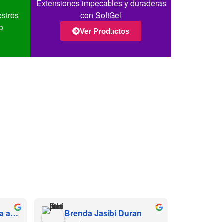
Extensiones impecables y duraderas
estros
con SoftGel
o
Ver Productos
Hernandez Díaz Sofía alessandra
Brenda Jasibi Duran