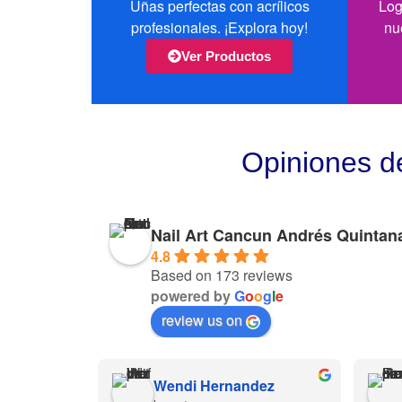
Uñas perfectas con acrílicos
Log
profesionales. ¡Explora hoy!
nu
Ver Productos
Opiniones d
Nail Art Cancun Andrés Quintan
4.8
Based on 173 reviews
powered by
G
o
o
g
l
e
review us on
Wendi Hernandez