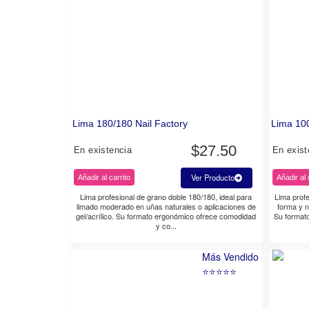
Lima 180/180 Nail Factory
Lima 100
$
27.50
En existencia
En exist
Ver Producto
Añadir al carrito
Añadir al 
Lima profesional de grano doble 180/180, ideal para
Lima profe
limado moderado en uñas naturales o aplicaciones de
forma y n
gel/acrílico. Su formato ergonómico ofrece comodidad
Su formato 
y co...
Más Vendido
⭐⭐⭐⭐⭐