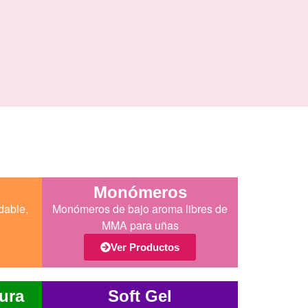
Monómeros
dable,
Monómeros de bajo aroma libres de
MMA para uñas
Ver Productos
ura
Soft Gel