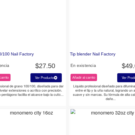
/100 Nail Factory
Tip blender Nail Factory
$
27.50
$
49
encia
En existencia
Ver Producto
Ver Prod
carrito
Añadir al carrito
sional de grano 100/100, diseñada para dar
Líquido profesional diseñado para difumina
ivelar extensiones o acrílico con precisión.
entre el tip y la uña natural, logrando un
pentágono facilita el alcance bajo la cutíc...
suave y sin marcas. Su fórmula de alta cal
daño...