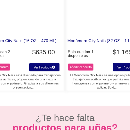
o City Nails (16 OZ – 470 ML)
Monómero City Nails (32 OZ – 1 
$
635.00
$
1,16
edan 2
Solo quedan 1
les
disponibles
Ver Producto
Ver Prod
carrito
Añadir al carrito
City Nails está diseñado para trabajar con
El Monómero City Nails es una opción prá
as acrílicas, proporcionando una mezcla
trabajar con acrílico, ya que permite un
 con el polímero. Gracias a sus diferentes
homogénea con el polímero y un mejor co
presentacion...
aplicar. Su d...
¿Te hace falta
productos para uñas?