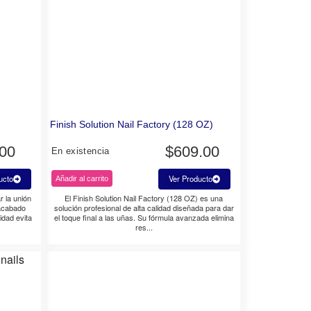
Finish Solution Nail Factory (128 OZ)
.00
$
609.00
En existencia
ucto
Ver Producto
Añadir al carrito
r la unión
El Finish Solution Nail Factory (128 OZ) es una
 acabado
solución profesional de alta calidad diseñada para dar
idad evita
el toque final a las uñas. Su fórmula avanzada elimina
res...