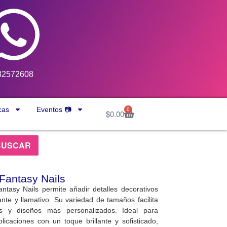
82572608
cas
Eventos 📷
0
$
0.00
BUSCAR
 Fantasy Nails
ntasy Nails permite añadir detalles decorativos
te y llamativo. Su variedad de tamaños facilita
as y diseños más personalizados. Ideal para
icaciones con un toque brillante y sofisticado,