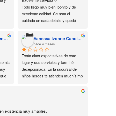
e y 
Excelente servicio ✨
Todo llegó muy bien, bonito y de 
excelente calidad. Se nota el 
cuidado en cada detalle y quedé 
muy satisfecha con mi compra 💕 
Sin duda volvería a comprar aquí.
Susana Yarely Cardenas Sanchez
Vanessa Ivonne Cancino Juárez
hace 4 meses
Tenía altas expectativas de este 
e nla 
lugar y sus servicios y terminé 
muy 
decepcionada. En la sucursal de 
que 
niños heroes te atienden muchísimo 
mejor, ahí si son amables y si te 
responden por Whatsapp, aquí no. 
de 
Me interesó un curso de 2 días de 
este lugar, por razones personales 
no pude asistir un día y me 
s en existencia muy amables.
ofrecieron reponer la clase, para lo 