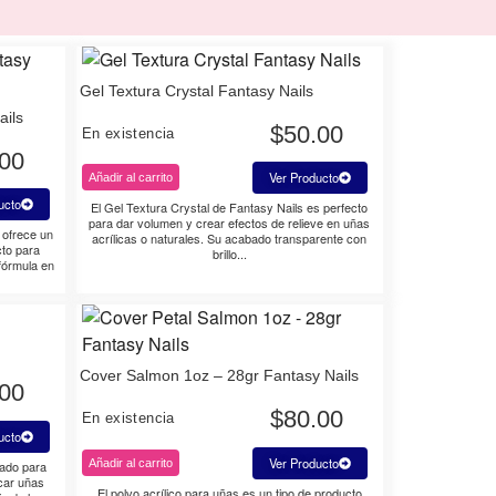
Gel Textura Crystal Fantasy Nails
ails
$
50.00
En existencia
.00
Ver Producto
Añadir al carrito
ucto
El Gel Textura Crystal de Fantasy Nails es perfecto
para dar volumen y crear efectos de relieve en uñas
 ofrece un
acrílicas o naturales. Su acabado transparente con
cto para
brillo...
 fórmula en
Cover Salmon 1oz – 28gr Fantasy Nails
.00
$
80.00
En existencia
ucto
Ver Producto
Añadir al carrito
ñado para
icar uñas
El polvo acrílico para uñas es un tipo de producto