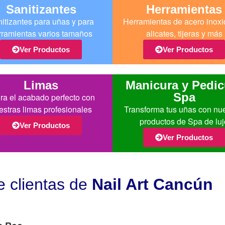
Sanitizantes
Herramientas
itizantes para uñas y para
Herramientas de acero inoxi
rramientas varios tamaños
alicates, tijeras y más
Ver Productos
Ver Productos
Limas
Manicura y Pedic
Spa
ra el acabado perfecto con
estras limas profesionales
Transforma tus uñas con nu
productos de Spa de luj
Ver Productos
Ver Productos
e clientas de
Nail Art Cancún