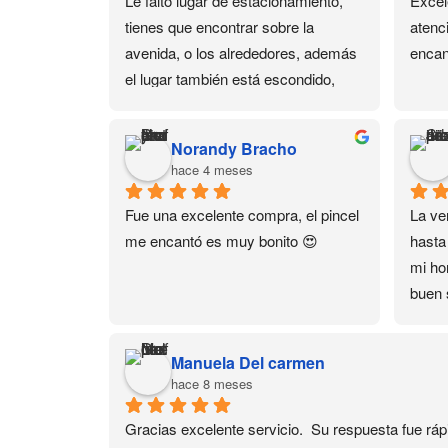
Le faltó lugar de estacionamiento, 
Excel
tienes que encontrar sobre la 
atenc
avenida, o los alrededores, además 
encan
el lugar también está escondido, 
está en un 3er piso. Pero dejando 
eso de lado, tienen de todo en 
Norandy Bracho
productos para uñas y sus cursos 
hace 4 meses
también son buenos.
Fue una excelente compra, el pincel 
La ver
me encantó es muy bonito 😍
hasta
mi hor
buen 
domic
Much
Manuela Del carmen
hace 8 meses
Gracias excelente servicio.  Su respuesta fue ráp