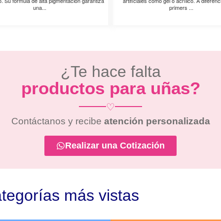
. Su fórmula de alta pigmentación garantiza
artificiales como gel o acrílico. A diferenc
una...
primers ...
¿Te hace falta
productos para uñas?
♡
Contáctanos y recibe
atención personalizada
Realizar una Cotización
tegorías más vistas