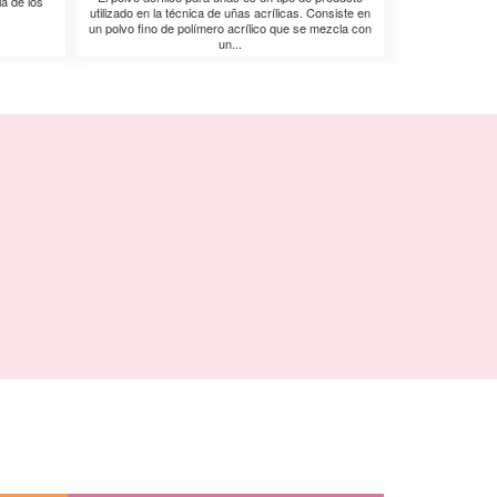
ia de los
utilizado en la técnica de uñas acrílicas. Consiste en
un polvo fino de polímero acrílico que se mezcla con
un...