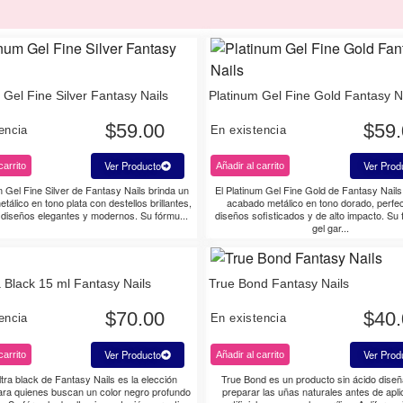
 Gel Fine Silver Fantasy Nails
Platinum Gel Fine Gold Fantasy N
$
59.00
$
59
encia
En existencia
Ver Producto
Ver Prod
carrito
Añadir al carrito
m Gel Fine Silver de Fantasy Nails brinda un
El Platinum Gel Fine Gold de Fantasy Nails
álico en tono plata con destellos brillantes,
acabado metálico en tono dorado, perfe
a diseños elegantes y modernos. Su fórmu...
diseños sofisticados y de alto impacto. Su
gel gar...
a Black 15 ml Fantasy Nails
True Bond Fantasy Nails
$
70.00
$
40
encia
En existencia
Ver Producto
Ver Prod
carrito
Añadir al carrito
ultra black de Fantasy Nails es la elección
True Bond es un producto sin ácido dise
ara quienes buscan un color negro profundo
preparar las uñas naturales antes de apl