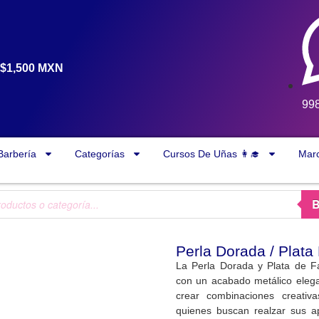
a $1,500 MXN
99
Barbería
Categorías
Cursos De Uñas 👩‍🎓
Mar
Perla Dorada / Plata
La Perla Dorada y Plata de Fa
con un acabado metálico elegan
crear combinaciones creativ
quienes buscan realzar sus apl