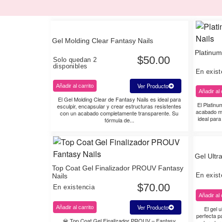
Gel Molding Clear Fantasy Nails
Platinum
$
50.00
Solo quedan 2
disponibles
En exist
Ver Producto
Añadir al carrito
Añadir al 
El Gel Molding Clear de Fantasy Nails es ideal para
El Platinu
esculpir, encapsular y crear estructuras resistentes
acabado met
con un acabado completamente transparente. Su
ideal par
fórmula de...
Gel Ultr
Top Coat Gel Finalizador PROUV Fantasy
En exist
Nails
$
70.00
En existencia
Añadir al 
Ver Producto
Añadir al carrito
El gel 
perfecta p
💎 Top Coat Gel Finalizador PROUV – Fantasy