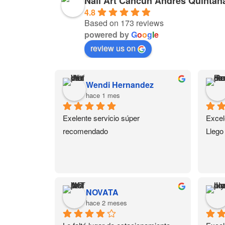
Nail Art Cancun Andrés Quintan
4.8
Based on 173 reviews
powered by
G
o
o
g
l
e
review us on
Wendi Hernandez
hace 1 mes
Exelente servicio súper 
Excel
recomendado
Llego
NOVATA
hace 2 meses