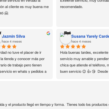
ente servicio en verdad la 
Exelente servicio, muy confiabl
ión al cliente es muy buena me 
recomendado.
tó 🤗
Jazmin Silva
hace 4 meses
hace 4 meses
dad no tuve el placer de ir 
Hola buenas tardes, excelente 
 la tienda y conocer más por 
servicio muy amable y pendient
ario de trabajo pero tienen 
chica que atiende el teléfono, 
servicio en whats y pedidos a 
buen servicio 😉 👍 😘  Desde 
ilio que fue lo que me ayudó…
encontré su contacto en el 
as gracias ❤️✨✨✨
Facebook se convirtió en mi 
distribuidora personal sin salir 
casa🏡 el servicio es rápido y 
seguro 🔐
ida y el producto llegó en tiempo y forma.  Tienes todo los producto