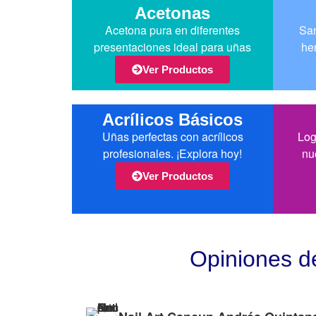
Acetonas
Acetona pura en diferentes
San
presentaciones ideal para uñas
he
Ver Productos
Acrílicos Básicos
Uñas perfectas con acrílicos
Log
profesionales. ¡Explora hoy!
nu
Ver Productos
Opiniones d