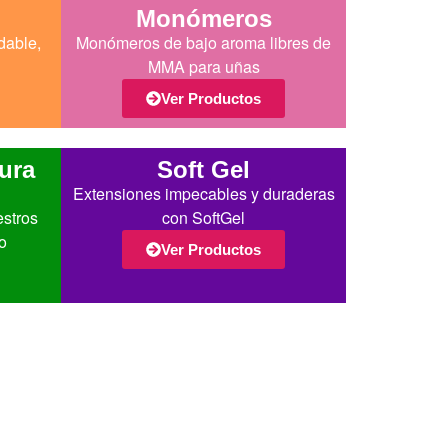
Monómeros
dable,
Monómeros de bajo aroma libres de
MMA para uñas
Ver Productos
ura
Soft Gel
Extensiones impecables y duraderas
estros
con SoftGel
o
Ver Productos