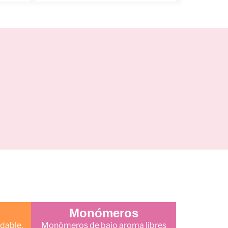
Monómeros
dable,
Monómeros de bajo aroma libres