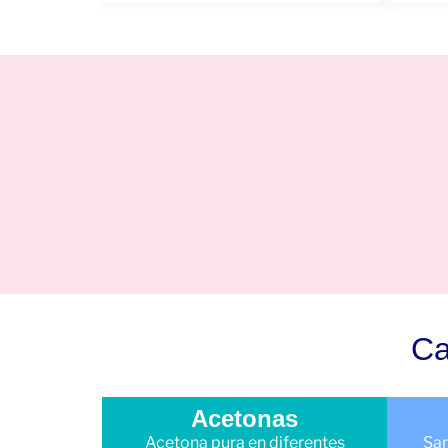
Ca
Acetonas
Acetona pura en diferentes
San