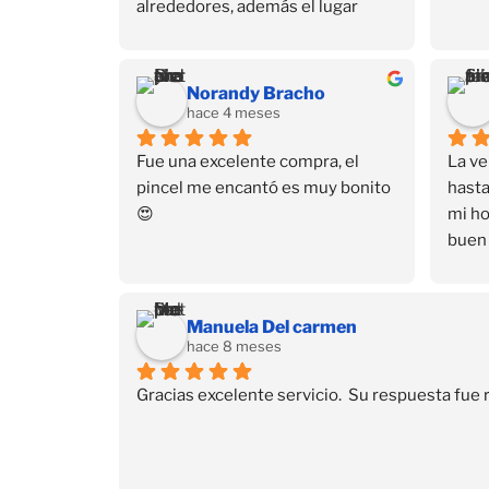
alrededores, además el lugar 
también está escondido, está en 
un 3er piso. Pero dejando eso de 
lado, tienen de todo en productos 
Norandy Bracho
para uñas y sus cursos también 
hace 4 meses
son buenos.
Fue una excelente compra, el 
La ve
pincel me encantó es muy bonito 
hasta
😍
mi ho
buen 
a dom
ayud
Much
Manuela Del carmen
hace 8 meses
Gracias excelente servicio.  Su respuesta fue 