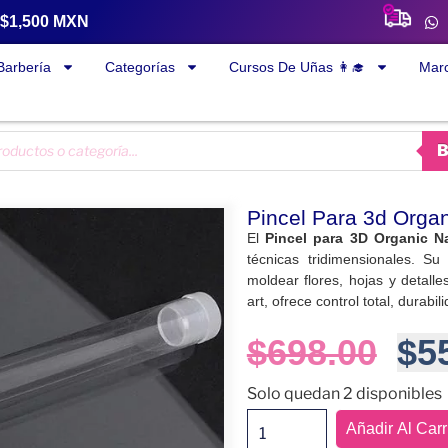
a $1,500 MXN
Barbería
Categorías
Cursos De Uñas 👩‍🎓
Mar
Pincel Para 3d Organ
El
Pincel para 3D Organic Na
técnicas tridimensionales. Su
moldear flores, hojas y detalle
art, ofrece control total, durab
$
698.00
$
5
Solo quedan 2 disponibles
Añadir Al Carr