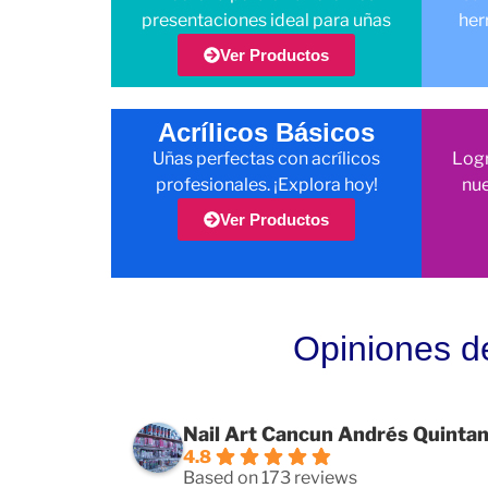
presentaciones ideal para uñas
her
Ver Productos
Acrílicos Básicos
Uñas perfectas con acrílicos
Logr
profesionales. ¡Explora hoy!
nue
Ver Productos
Opiniones d
Nail Art Cancun Andrés Quinta
4.8
Based on 173 reviews