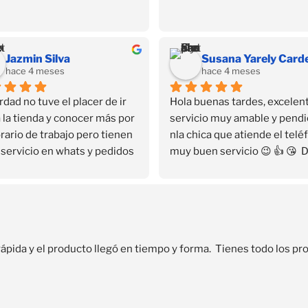
Jazmin Silva
hace 4 meses
hace 4 meses
rdad no tuve el placer de ir 
Hola buenas tardes, excelent
 la tienda y conocer más por 
servicio muy amable y pendi
rario de trabajo pero tienen 
nla chica que atiende el teléf
servicio en whats y pedidos 
muy buen servicio 😉 👍 😘  
icilio que fue lo que me 
que encontré su contacto en 
ó…
Facebook se convirtió en mi 
as gracias ❤️✨✨✨
distribuidora personal sin sal
casa🏡 el servicio es rápido y 
seguro 🔐
rápida y el producto llegó en tiempo y forma.  Tienes todo los 