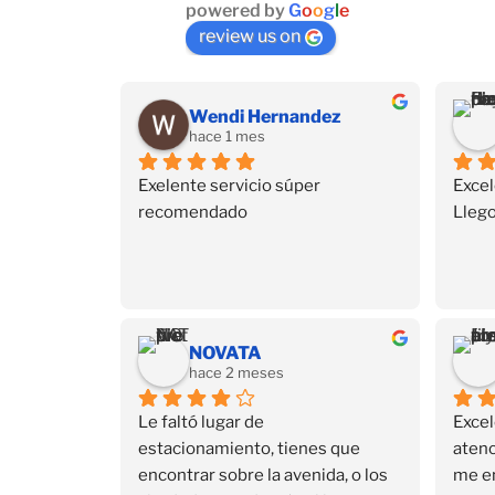
powered by
G
o
o
g
l
e
review us on
Wendi Hernandez
hace 1 mes
Exelente servicio súper 
Excel
recomendado
Llego
NOVATA
hace 2 meses
Le faltó lugar de 
Excel
estacionamiento, tienes que 
atenc
encontrar sobre la avenida, o los 
me e