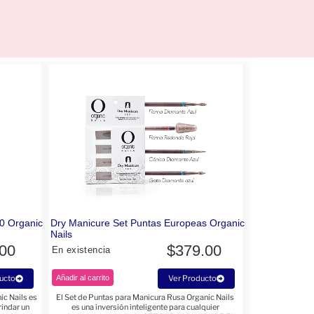
0 Organic
Dry Manicure Set Puntas Europeas Organic
Nails
.00
$
379.00
En existencia
ucto
Añadir al carrito
Ver Producto
c Nails es
El Set de Puntas para Manicura Rusa Organic Nails
rindar un
es una inversión inteligente para cualquier