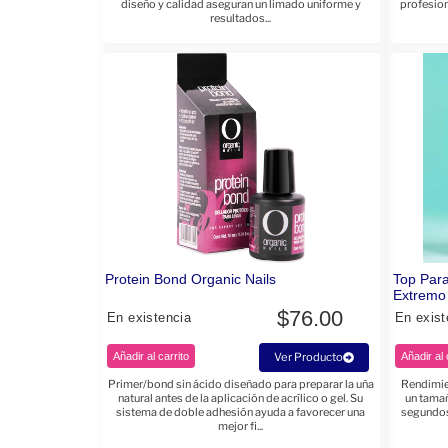
diseño y calidad aseguran un limado uniforme y
profesion
resultados...
Protein Bond Organic Nails
Top Para
Extremo 
$
76.00
En existencia
En exist
Añadir al carrito
Ver Producto
Añadir al 
Primer/bond sin ácido diseñado para preparar la uña
Rendimie
natural antes de la aplicación de acrílico o gel. Su
un tamañ
sistema de doble adhesión ayuda a favorecer una
segundos
mejor fi...