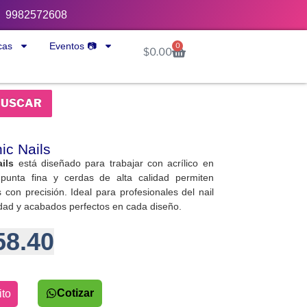
9982572608
cas
Eventos 📷
0
$
0.00
BUSCAR
ic Nails
ils
está diseñado para trabajar con acrílico en
 punta fina y cerdas de alta calidad permiten
s con precisión. Ideal para profesionales del nail
ilidad y acabados perfectos en cada diseño.
58.40
Cotizar
ito