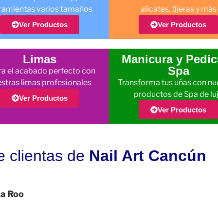
ramientas varios tamaños
alicates, tijeras y más
Ver Productos
Ver Productos
Limas
Manicura y Pedic
Spa
a el acabado perfecto con
stras limas profesionales
Transforma tus uñas con nu
productos de Spa de lu
Ver Productos
Ver Productos
e clientas de
Nail Art Cancún
na Roo