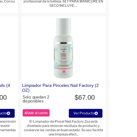
as. Con su
profesional de la belleza. SET PARA MANICURE EN
SECO INCLUYE: ...
ils (4
Limpiador Para Pinceles Nail Factory (2
OZ)
.00
$
67.00
Solo quedan 2
disponibles
ucto
Añadir al carrito
Ver Producto
ransmisión
El Limpiador de Pincel Nail Factory 2oz está
revenir
diseñado para remover residuos de producto y
erramientas
conservar las cerdas en buen estado. Su uso facilita
una limpieza efect...