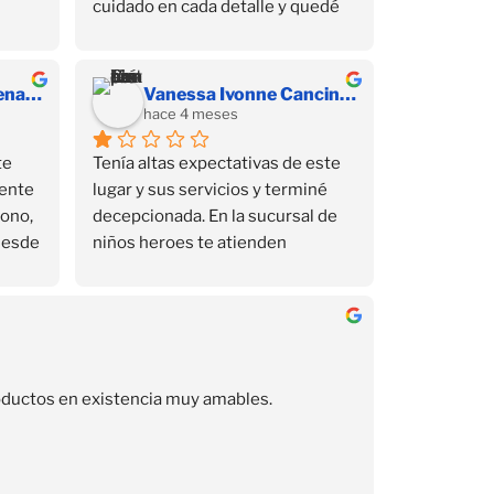
cuidado en cada detalle y quedé 
muy satisfecha con mi compra 💕 
Sin duda volvería a comprar aquí.
Susana Yarely Cardenas Sanchez
Vanessa Ivonne Cancino Juárez
hace 4 meses
e 
Tenía altas expectativas de este 
ente 
lugar y sus servicios y terminé 
ono, 
decepcionada. En la sucursal de 
Desde 
niños heroes te atienden 
el 
muchísimo mejor, ahí si son 
amables y si te responden por 
ir de 
Whatsapp, aquí no. Me interesó 
un curso de 2 días de este lugar, 
por razones personales no pude 
productos en existencia muy amables.
asistir un día y me ofrecieron 
reponer la clase, para lo cual pedi 
un día en el trabajo, y ese día la 
maestra llegara una hora tarde, y 