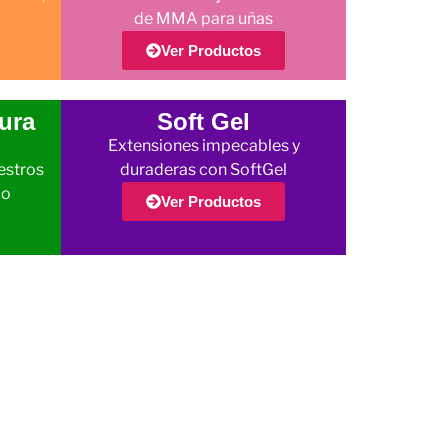
de MMA para uñas
Ver Productos
ura
Soft Gel
Extensiones impecables y
estros
duraderas con SoftGel
jo
Ver Productos