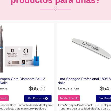
♡
uropea Gota Diamante Azul 2
Lima Spongee Profesional 180/18
Nails
Nails
$
65.00
$
54
encia
En existencia
carrito
Ver Producto
Añadir al carrito
Ver Prod
Europea Gota Diamante Azul #2 de Organic
Lima Spongee Profesional 180/180 Organi
 es perfecta para manicure y pedicure
una lima de alta calidad diseñada para b