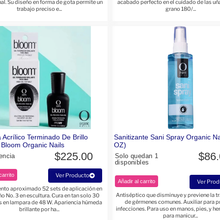
al. Su diseño en forma de gota permite un
acabado perfecto en el cuidado de las uñ
trabajo preciso e...
grano 180/...
 Acrílico Terminado De Brillo
Sanitizante Sani Spray Organic Na
Bloom Organic Nails
OZ)
$
225.00
$
86
encia
Solo quedan 1
disponibles
carrito
Ver Producto
Añadir al carrito
Ver Prod
nto aproximado 52 sets de aplicación en
Antiséptico que disminuye y previene la t
o No. 3 en escultura. Cura en tan solo 30
de gérmenes comunes. Auxiliar para p
 en lampara de 48 W. Apariencia húmeda
infecciones. Para uso en manos, pies, y h
brillante por ha...
para manicur...