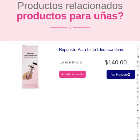
Productos relacionados
productos para uñas?
♡
E
Repuesto Para Lima Eléctrica 35mm
l
R
$
140.00
e
En existencia
p
u
e
Añadir al carrito
Ver Producto
s
t
o
p
a
r
a
L
i
m
a
E
l
é