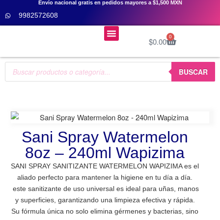
Envío nacional gratis en pedidos mayores a $1,500 MXN
9982572608
Menú
0
$
0.00
Cursos De Uñas 👩‍🎓
BUSCAR
Sani Spray Watermelon
8oz – 240ml Wapizima
SANI SPRAY SANITIZANTE WATERMELON WAPIZIMA es el
aliado perfecto para mantener la higiene en tu día a día.
este sanitizante de uso universal es ideal para uñas, manos
y superficies, garantizando una limpieza efectiva y rápida.
Su fórmula única no solo elimina gérmenes y bacterias, sino