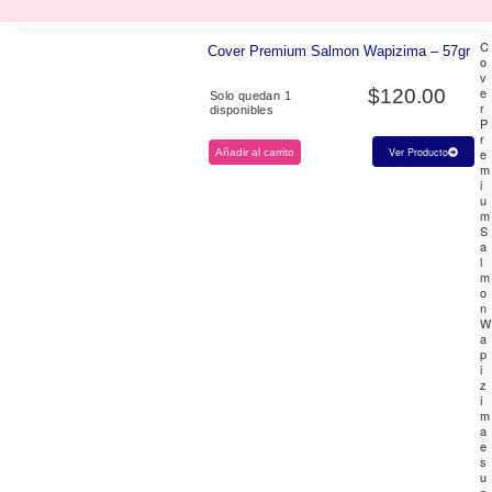
C
Cover Premium Salmon Wapizima – 57gr
o
v
e
$
120.00
Solo quedan 1
r
disponibles
P
r
e
Ver Producto
Añadir al carrito
m
i
u
m
S
a
l
m
o
n
W
a
p
i
z
i
m
a
e
s
u
n