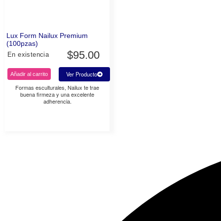
Lux Form Nailux Premium
(100pzas)
$
95.00
En existencia
Ver Producto
Añadir al carrito
Formas esculturales, Nailux te trae
buena firmeza y una excelente
adherencia.