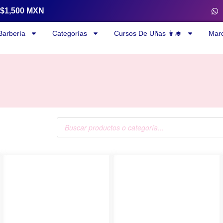
a $1,500 MXN
Barbería
Categorías
Cursos De Uñas 👩‍🎓
Mar