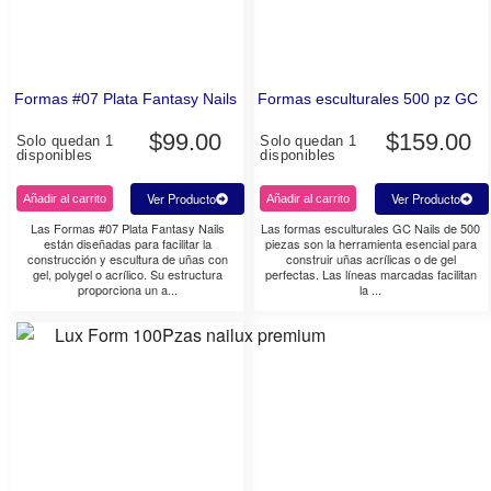
Formas #07 Plata Fantasy Nails
Formas esculturales 500 pz GC
$
99.00
$
159.00
Solo quedan 1
Solo quedan 1
disponibles
disponibles
Ver Producto
Ver Producto
Añadir al carrito
Añadir al carrito
Las Formas #07 Plata Fantasy Nails
Las formas esculturales GC Nails de 500
están diseñadas para facilitar la
piezas son la herramienta esencial para
construcción y escultura de uñas con
construir uñas acrílicas o de gel
gel, polygel o acrílico. Su estructura
perfectas. Las líneas marcadas facilitan
proporciona un a...
la ...