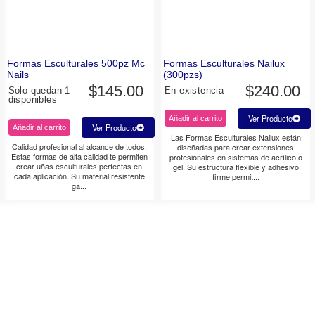
Formas Esculturales 500pz Mc
Formas Esculturales Nailux
Nails
(300pzs)
$
145.00
$
240.00
Solo quedan 1
En existencia
disponibles
Ver Producto
Añadir al carrito
Ver Producto
Añadir al carrito
Las Formas Esculturales Nailux están
Calidad profesional al alcance de todos.
diseñadas para crear extensiones
Estas formas de alta calidad te permiten
profesionales en sistemas de acrílico o
crear uñas esculturales perfectas en
gel. Su estructura flexible y adhesivo
cada aplicación. Su material resistente
firme permit...
ga...