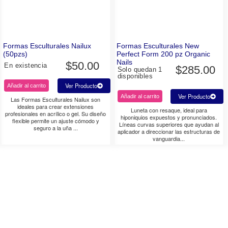
Formas Esculturales Nailux
Formas Esculturales New
(50pzs)
Perfect Form 200 pz Organic
Nails
$
50.00
En existencia
$
285.00
Solo quedan 1
disponibles
Ver Producto
Añadir al carrito
Ver Producto
Añadir al carrito
Las Formas Esculturales Nailux son
ideales para crear extensiones
Luneta con resaque, ideal para
profesionales en acrílico o gel. Su diseño
hiponiquios expuestos y pronunciados.
flexible permite un ajuste cómodo y
Líneas curvas superiores que ayudan al
seguro a la uña ...
aplicador a direccionar las estructuras de
vanguardia...