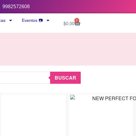
9982572608
cas
Eventos 📷
0
$
0.00
BUSCAR