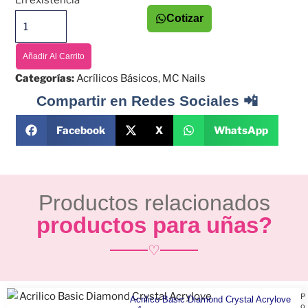
En existencia
Cotizar
Añadir Al Carrito
Categorías:
Acrílicos Básicos
,
MC Nails
Compartir en Redes Sociales 📲
Facebook
X
WhatsApp
Productos relacionados
productos para uñas?
♡
P
Acrilico Basic Diamond Crystal Acrylove
o