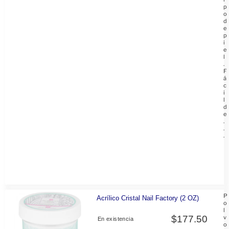
p
o
d
e
p
i
e
l
.
F
á
c
i
l
d
e
.
.
.
P
Acrílico Cristal Nail Factory (2 OZ)
o
l
$
177.50
v
En existencia
o