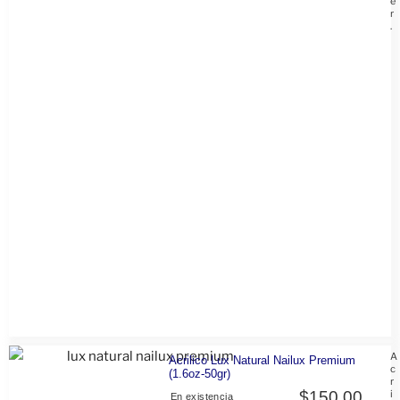
e
r
.
A
Acrilico Lux Natural Nailux Premium
c
(1.6oz-50gr)
r
$
150.00
i
En existencia