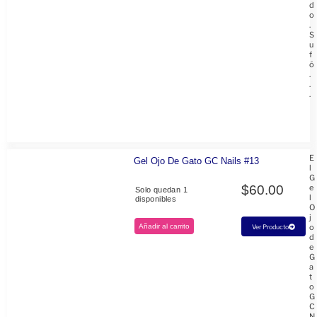
d
o
.
S
u
f
ó
.
.
.
E
Gel Ojo De Gato GC Nails #13
l
G
$
60.00
e
Solo quedan 1
l
disponibles
O
j
Añadir al carrito
o
Ver Producto
d
e
G
a
t
o
G
C
N