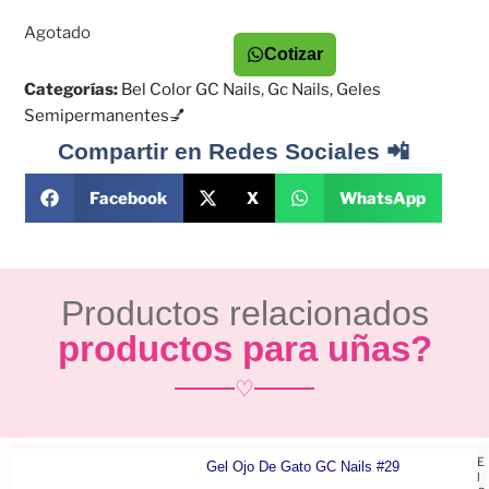
Agotado
Cotizar
Categorías:
Bel Color GC Nails
,
Gc Nails
,
Geles
Semipermanentes💅
Compartir en Redes Sociales 📲
Facebook
X
WhatsApp
Productos relacionados
productos para uñas?
♡
E
Gel Ojo De Gato GC Nails #29
l