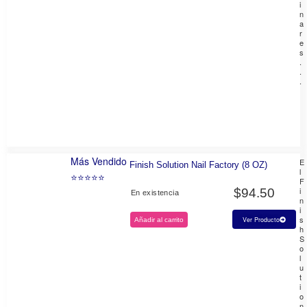
i
n
a
r
e
s
.
.
.
Más Vendido
E
Finish Solution Nail Factory (8 OZ)
l
⭐⭐⭐⭐⭐
F
i
$
94.50
En existencia
n
i
s
Ver Producto
Añadir al carrito
h
S
o
l
u
t
i
o
n