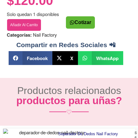
$
120.00
Solo quedan 1 disponibles
Cotizar
Añadir Al Carrito
Categorías:
Nail Factory
Compartir en Redes Sociales 📲
Facebook
X
WhatsApp
Productos relacionados
productos para uñas?
♡
S
Separador De Dedos Nail Factory
e