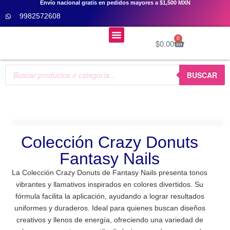
Envío nacional gratis en pedidos mayores a $1,500 MXN
9982572608
Menú
0
$
0.00
Cursos De Uñas 👩‍🎓
BUSCAR
Colección Crazy Donuts
Fantasy Nails
La Colección Crazy Donuts de Fantasy Nails presenta tonos
vibrantes y llamativos inspirados en colores divertidos. Su
fórmula facilita la aplicación, ayudando a lograr resultados
uniformes y duraderos. Ideal para quienes buscan diseños
creativos y llenos de energía, ofreciendo una variedad de