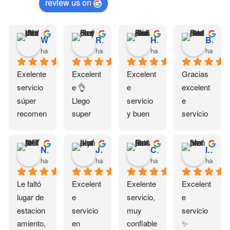
review us on
Wendi Hernandez
Reyna Hernandez
Hernandez Díaz Sofía alessandra
Brenda Jasibi Duran
hace 1 mes
hace 1 mes
hace 1 mes
hace 2 
Exelente 
Excelent
Excelent
Gracias 
servicio 
e 👌
e 
excelent
súper 
Llego 
servicio 
e 
recomen
super 
y buen 
servicio 
dado
rápido y 
trato 🤗
todo 
todo bien 
llego tal 
NOVATA
Joselyn Loria
Criss Ramos
Ivonne Muñiz
☺️
cual lo 
hace 2 meses
hace 2 meses
hace 2 meses
hace 3 
pedí 
muchas 
Le faltó 
Excelent
Exelente 
Excelent
gracias, 
lugar de 
e 
servicio, 
e 
y por su 
estacion
servicio 
muy 
servicio 
atención 
amiento, 
en 
confiable 
✨