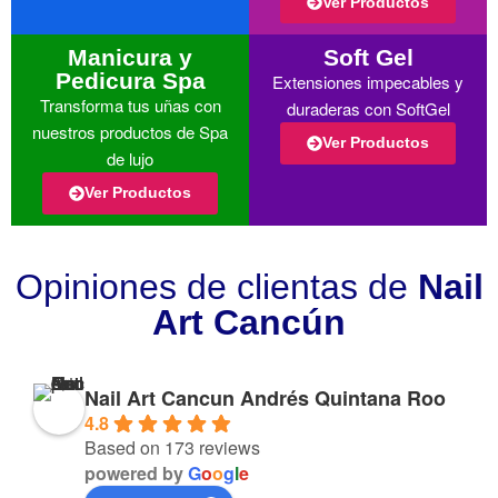
Ver Productos
Manicura y
Soft Gel
Pedicura Spa
Extensiones impecables y
Transforma tus uñas con
duraderas con SoftGel
nuestros productos de Spa
Ver Productos
de lujo
Ver Productos
Opiniones de clientas de
Nail
Art Cancún
Nail Art Cancun Andrés Quintana Roo
4.8
Based on 173 reviews
powered by
G
o
o
g
l
e