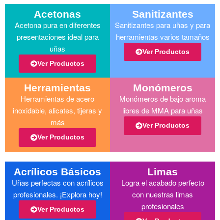
Acetonas
Sanitizantes
Acetona pura en diferentes
Sanitizantes para uñas y para
presentaciones ideal para
herramientas varios tamaños
uñas
Ver Productos
Ver Productos
Herramientas
Monómeros
Herramientas de acero
Monómeros de bajo aroma
inoxidable, alicates, tijeras y
libres de MMA para uñas
más
Ver Productos
Ver Productos
Acrílicos Básicos
Limas
Uñas perfectas con acrílicos
Logra el acabado perfecto
profesionales. ¡Explora hoy!
con nuestras limas
profesionales
Ver Productos