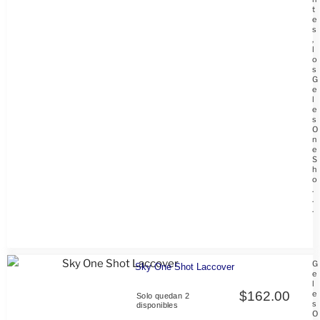
t
e
s
,
l
o
s
G
e
l
e
s
O
n
e
S
h
o
.
.
.
G
Sky One Shot Laccover
e
l
$
162.00
e
Solo quedan 2
s
disponibles
O