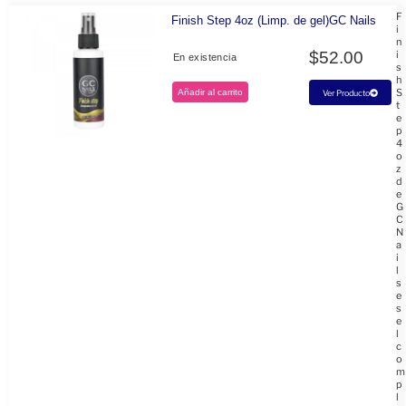
F
Finish Step 4oz (Limp. de gel)GC Nails
i
n
$
52.00
i
En existencia
s
h
S
Añadir al carrito
Ver Producto
t
e
p
4
o
z
d
e
G
C
N
a
i
l
s
e
s
e
l
c
o
m
p
l