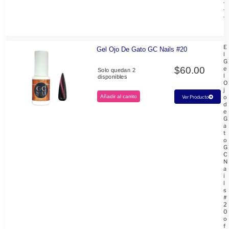
.
.
.
E
Gel Ojo De Gato GC Nails #20
l
G
$
60.00
e
Solo quedan 2
l
disponibles
O
j
Añadir al carrito
o
Ver Producto
d
e
G
a
t
o
G
C
N
a
i
l
s
#
2
0
o
f