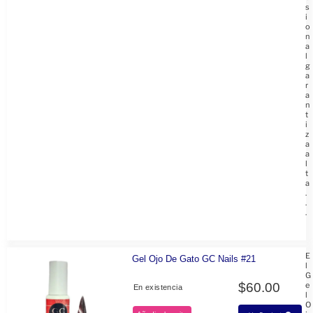
s
i
o
n
a
l
g
a
r
a
n
t
i
z
a
a
l
t
a
.
.
.
E
Gel Ojo De Gato GC Nails #21
l
G
$
60.00
e
En existencia
l
O