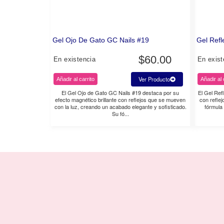
Gel Ojo De Gato GC Nails #19
Gel Refl
$
60.00
En existencia
En exist
Ver Producto
Añadir al carrito
Añadir al 
El Gel Ojo de Gato GC Nails #19 destaca por su
El Gel Refl
efecto magnético brillante con reflejos que se mueven
con reflej
con la luz, creando un acabado elegante y sofisticado.
fórmula 
Su fó...