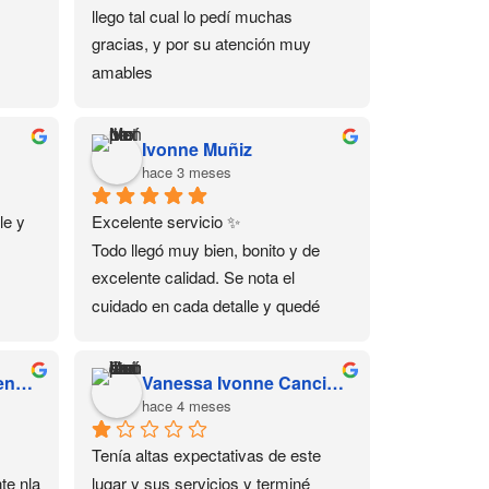
llego tal cual lo pedí muchas 
gracias, y por su atención muy 
amables
Ivonne Muñiz
hace 3 meses
e y 
Excelente servicio ✨
Todo llegó muy bien, bonito y de 
excelente calidad. Se nota el 
cuidado en cada detalle y quedé 
muy satisfecha con mi compra 💕 
Sin duda volvería a comprar aquí.
Susana Yarely Cardenas Sanchez
Vanessa Ivonne Cancino Juárez
hace 4 meses
Tenía altas expectativas de este 
e nla 
lugar y sus servicios y terminé 