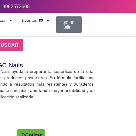
9982572608
cas
Eventos 📷
$
0.00
0
BUSCAR
GC Nails
ils ayuda a preparar la superficie de la uña,
 productos posteriores. Su fórmula facilita una
yendo a resultados más resistentes y duraderos.
base confiable, aportando mayor estabilidad y un
icación realizada.
Cotizar