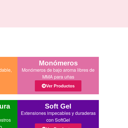
Monómeros
dable,
Monómeros de bajo aroma libres de
MMA para uñas
Ver Productos
ura
Soft Gel
Extensiones impecables y duraderas
estros
con SoftGel
o