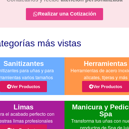
Realizar una Cotización
tegorías más vistas
Sanitizantes
Herramientas
itizantes para uñas y para
Herramientas de acero inoxi
rramientas varios tamaños
alicates, tijeras y más
Ver Productos
Ver Productos
Limas
Manicura y Pedic
Spa
ra el acabado perfecto con
estras limas profesionales
Transforma tus uñas con nu
productos de Spa de luj