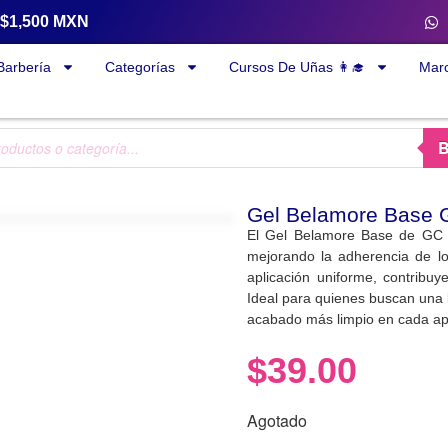
a $1,500 MXN
Barbería
Categorías
Cursos De Uñas 👩‍🎓
Mar
Gel Belamore Base 
El Gel Belamore Base de GC Na
mejorando la adherencia de los
aplicación uniforme, contribu
Ideal para quienes buscan una 
acabado más limpio en cada apl
$
39.00
Agotado