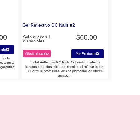
Gel Reflectivo GC Nails #2
.00
$
60.00
Solo quedan 1
disponibles
ucto
Ver Producto
Añadir al carrito
 efecto
El Gel Reflectivo GC Nails #2 brinda un efecto
esaltan al
luminoso con destellos que resaltan al reflejar la luz.
 garantiza
Su fórmula profesional de alta pigmentación ofrece
aplicac...