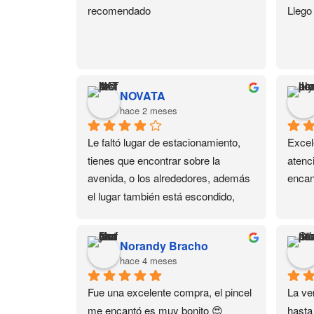
recomendado
Llego
NOVATA
hace 2 meses
Le faltó lugar de estacionamiento, 
Excel
tienes que encontrar sobre la 
atenc
avenida, o los alrededores, además 
encan
el lugar también está escondido, 
está en un 3er piso. Pero dejando 
eso de lado, tienen de todo en 
Norandy Bracho
productos para uñas y sus cursos 
hace 4 meses
también son buenos.
Fue una excelente compra, el pincel 
La ver
me encantó es muy bonito 😍
hasta