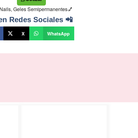
Nails
,
Geles Semipermanentes💅
en Redes Sociales 📲
X
WhatsApp