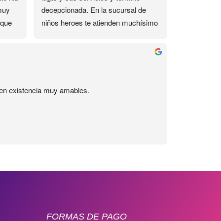
muy 
decepcionada. En la sucursal de 
que 
niños heroes te atienden muchísimo 
mejor, ahí si son amables y si te 
responden por Whatsapp, aquí no. 
de 
Me interesó un curso de 2 días de 
este lugar, por razones personales 
no pude asistir un día y me 
s en existencia muy amables.
ofrecieron reponer la clase, para lo 
cual pedi un día en el trabajo, y ese 
día la maestra llegara una hora 
tarde, y además el curso incluía un 
kit que no me dieron, tuve que ir otro 
día por el, el Uber no me lo pagan
FORMAS DE PAGO