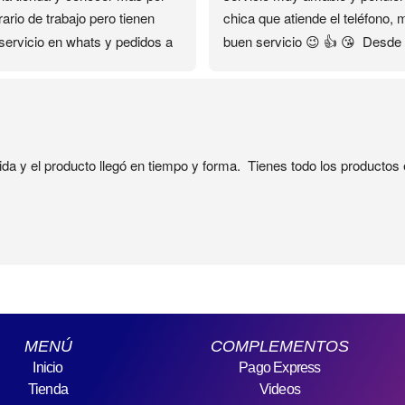
ario de trabajo pero tienen 
chica que atiende el teléfono, 
servicio en whats y pedidos a 
buen servicio 😉 👍 😘  Desde 
ilio que fue lo que me ayudó…
encontré su contacto en el 
as gracias ❤️✨✨✨
Facebook se convirtió en mi 
distribuidora personal sin salir 
casa🏡 el servicio es rápido y 
seguro 🔐
ida y el producto llegó en tiempo y forma.  Tienes todo los producto
MENÚ
COMPLEMENTOS
Inicio
Pago Express
Tienda
Videos