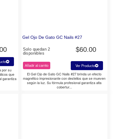
Gel Ojo De Gato GC Nails #27
.00
$
60.00
Solo quedan 2
disponibles
ucto
Ver Producto
Añadir al carrito
a por su
El Gel Ojo de Gato GC Nails #27 brinda un efecto
álicos que
magnético impresionante con destellos que se mueven
l garantiza
según la luz. Su fórmula profesional garantiza alta
cobertur...