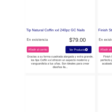
Tip Natural Coffin xxl 240pz GC Nails
Finish S
$
79.00
En existencia
En exist
Ver Producto
Añadir al carrito
Añadir al 
Gracias a su forma cuadrada alargada y extra grande,
Finish
los tips Coffin xxl ofrecen un aspecto moderno y
perfecto 
vanguardista a tus uñas. Son ideales para crear
acabado 
diseños lla...