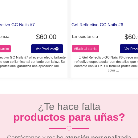
ectivo GC Nails #7
Gel Reflectivo GC Nails #6
$
60.00
$
60
encia
En existencia
Ver Producto
Ver Prod
carrito
Añadir al carrito
ectivo GC Nails #7 ofrece un efecto brillante
El Gel Reflectivo GC Nails #6 ofrece un
os que se iluminan al contacto con la luz. Su
reflectivo espectacular con destellos que r
profesional garantiza una aplicación uni...
contacto con la luz. Su fórmula profesional
color ...
¿Te hace falta
productos para uñas?
♡
Contáctanos y recibe
atención personalizada