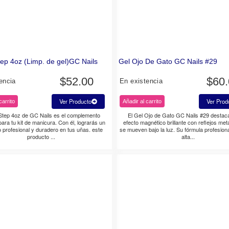
tep 4oz (Limp. de gel)GC Nails
Gel Ojo De Gato GC Nails #29
$
52.00
$
60
encia
En existencia
Ver Producto
Ver Prod
carrito
Añadir al carrito
 Step 4oz de GC Nails es el complemento
El Gel Ojo de Gato GC Nails #29 destac
para tu kit de manicura. Con él, lograrás un
efecto magnético brillante con reflejos met
profesional y duradero en tus uñas. este
se mueven bajo la luz. Su fórmula profesiona
producto ...
alta...