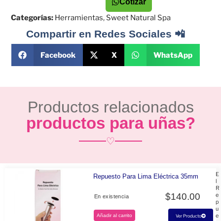
Cotizar
Categorías:
Herramientas
,
Sweet Natural Spa
Compartir en Redes Sociales 📲
Facebook
X
WhatsApp
Productos relacionados
productos para uñas?
♡
E
Repuesto Para Lima Eléctrica 35mm
l
R
$
140.00
e
En existencia
p
u
e
Añadir al carrito
Ver Producto