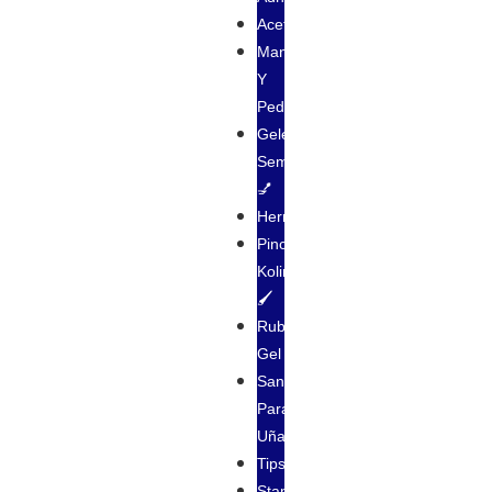
Acetonas
Manicura
Y
Pedicura
Geles
Semipermanente
💅
Herramientas
Pincel
Kolinsky
🖌
Rubber
Gel
Sanitizantes
Para
Uñas
Tips
Stamping