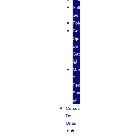
Soft
Gel
Polygel
Gel
Ojo
De
Gato
😸
Manicura
Y
Pedicura
Spa
🍃
Cursos
De
Uñas
👩‍🎓