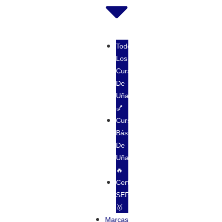
Todos
Los
Cursos
De
Uñas
💅
Cursos
Básico
De
Uñas
🔥
Certificación
SEP
🥇
Marcas