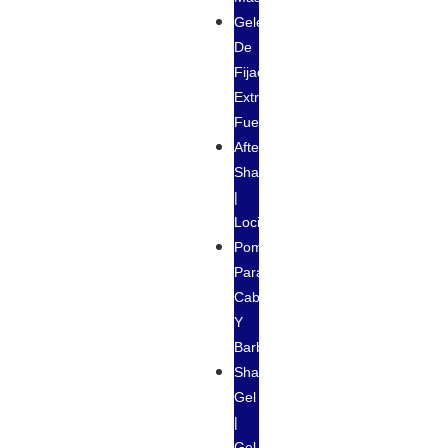
Geles
De
Fijación
Extra
Fuerte
After
Shave
|
Loción
Pomadas
Para
Cabello
Y
Barba
Shaving
Gel
|
Gel