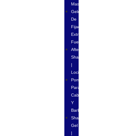
Masculino
Geles
De
Fijación
Extra
Fuerte
After
Shave
|
Loción
Pomadas
Para
Cabello
Y
Barba
Shaving
Gel
|