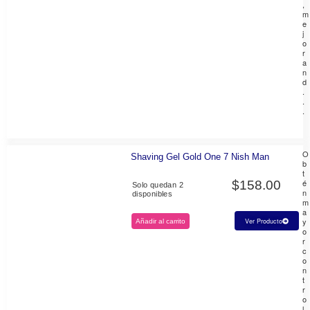
,
m
e
j
o
r
a
n
d
.
.
.
O
Shaving Gel Gold One 7 Nish Man
b
t
é
$
158.00
Solo quedan 2
n
disponibles
m
a
y
Ver Producto
Añadir al carrito
o
r
c
o
n
t
r
o
l