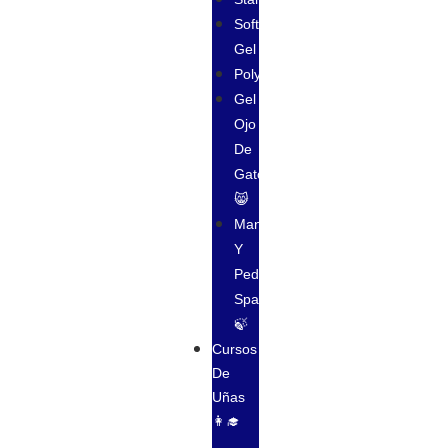
Soft
Gel
Polygel
Gel
Ojo
De
Gato
😸
Manicura
Y
Pedicura
Spa
🍃
Cursos
De
Uñas
👩‍🎓