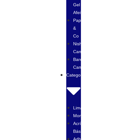
Gel
Afeitar
Papi
&
Co
Nishman
Cancún
Baregk
Cancún
Categorías
Limas
Monómeros
Acrílico
Básico
Adherentes