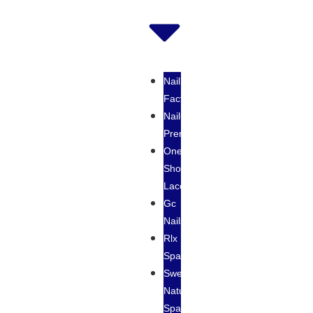
Nail
Factory
Nailux
Premium
One
Shot
Laccover
Gc
Nails
Rlx
Spa
Sweet
Natural
Spa