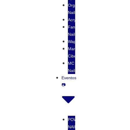
Organic
Nails
Acrylove
Fantasy
Nails
Wapizima
Maria
Cibeles
MC
Nails
Eventos
📷
POWGEL
NAIL