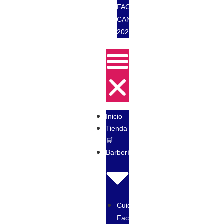
FACTORY
CANCUN
2025
Inicio
Tienda
🛒
Barbería
Cuidado
Facial