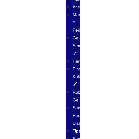
Acetonas
Manicura
Y
Pedicura
Geles
Semipermanente
💅
Herramientas
Pincel
Kolinsky
🖌
Rubber
Gel
Sanitizantes
Para
Uñas
Tips
Stamping