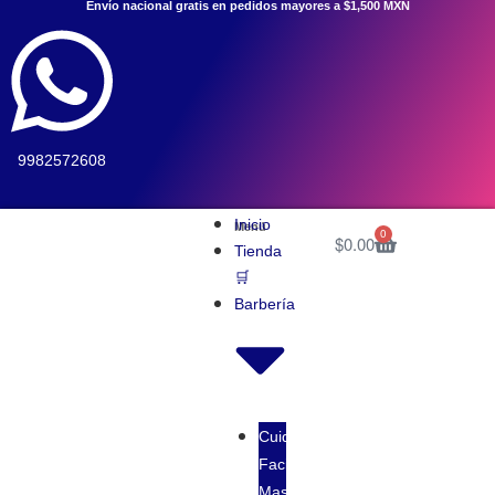
Envío nacional gratis en pedidos mayores a $1,500 MXN
9982572608
Inicio
Menú
0
$
0.00
Tienda
🛒
Barbería
Cuidado
Facial
Masculino