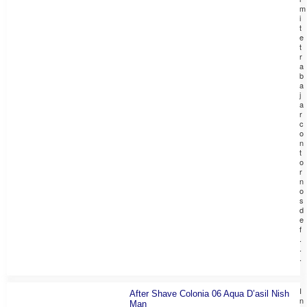
m
i
t
e
t
r
a
b
a
j
a
r
c
o
n
t
o
r
n
o
s
d
e
f
.
.
.
I
After Shave Colonia 06 Aqua D’asil Nish
n
Man