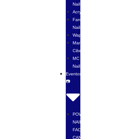
Nails
Acrylove
Fantasy
Nails
Wapizima
Maria
Cibeles
MC
Nails
Eventos
📷
POWGEL
NAIL
FACTORY
CANCUN