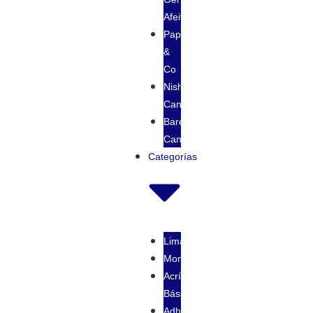
Afeitar
Papi
&
Co
Nishman
Cancún
Baregk
Cancún
Categorías
Limas
Monómeros
Acrílico
Básico
Adherentes