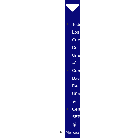
Todos
Los
Cursos
De
Uñas
💅
Cursos
Básico
De
Uñas
🔥
Certificación
SEP
🥇
Marcas