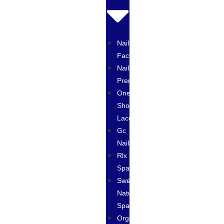
Nail
Factory
Nailux
Premium
One
Shot
Laccover
Gc
Nails
Rlx
Spa
Sweet
Natural
Spa
Organic