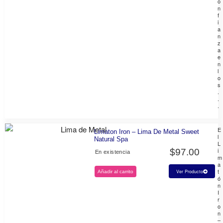
o
n
f
i
a
n
z
a
e
n
l
o
s
.
.
.
E
Limaton Iron – Lima De Metal Sweet
l
Natural Spa
L
i
$
97.00
En existencia
m
a
t
Ver Producto
Añadir al carrito
ó
n
I
r
o
n
–