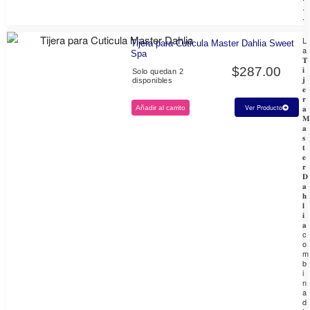
.
.
L
Tijera para Cuticula Master Dahlia Sweet
a
Spa
𝐓
𝐢
$
287.00
Solo quedan 2
𝐣
disponibles
𝐞
𝐫
𝐚
Ver Producto
Añadir al carrito
𝐌
𝐚
𝐬
𝐭
𝐞
𝐫
𝐃
𝐚
𝐡
𝐥
𝐢
𝐚
c
o
m
b
i
n
a
d