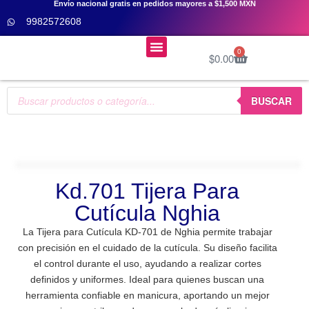
Envío nacional gratis en pedidos mayores a $1,500 MXN
9982572608
Menú
0
$
0.00
Cursos De Uñas 👩‍🎓
BUSCAR
Kd.701 Tijera Para
Cutícula Nghia
La Tijera para Cutícula KD-701 de Nghia permite trabajar
con precisión en el cuidado de la cutícula. Su diseño facilita
el control durante el uso, ayudando a realizar cortes
definidos y uniformes. Ideal para quienes buscan una
herramienta confiable en manicura, aportando un mejor