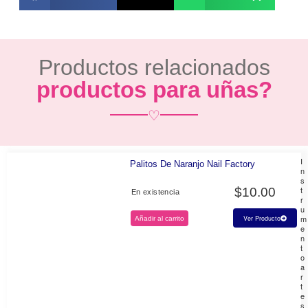
Productos relacionados
productos para uñas?
♡
I
Palitos De Naranjo Nail Factory
n
s
t
$
10.00
En existencia
r
u
m
Ver Producto
Añadir al carrito
e
n
t
o
a
r
t
e
s