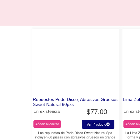
Repuestos Podo Disco, Abrasivos Gruesos
Lima Zeb
Sweet Natural 60pzs
$
77.00
En existencia
En exist
Ver Producto
Añadir al carrito
Añadir al 
Los repuestos de Podo Disco Sweet Natural Spa
La Lima Z
incluyen 60 piezas con abrasivos gruesos en granos
forma y p