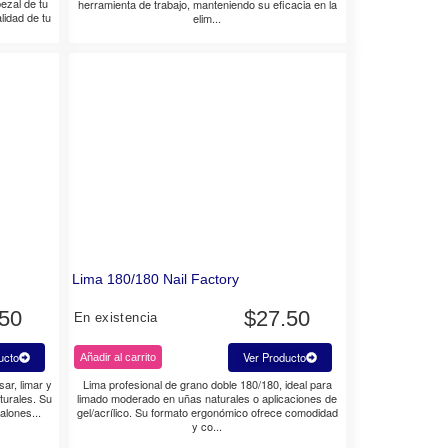
ezal de tu
herramienta de trabajo, manteniendo su eficacia en la
lidad de tu
elim...
Lima 180/180 Nail Factory
.50
$
27.50
En existencia
ucto
Ver Producto
Añadir al carrito
sar, limar y
Lima profesional de grano doble 180/180, ideal para
turales. Su
limado moderado en uñas naturales o aplicaciones de
alones...
gel/acrílico. Su formato ergonómico ofrece comodidad
y co...