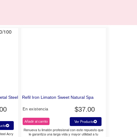
tal Steel
Refil Iron Limaton Sweet Natural Spa
.00
$
37.00
En existencia
Ver Producto
Añadir al carrito
ucto
Renueva tu limatón profesional con este repuesto que
teel Acry
le garantiza una larga vida y mayor utilidad a tu