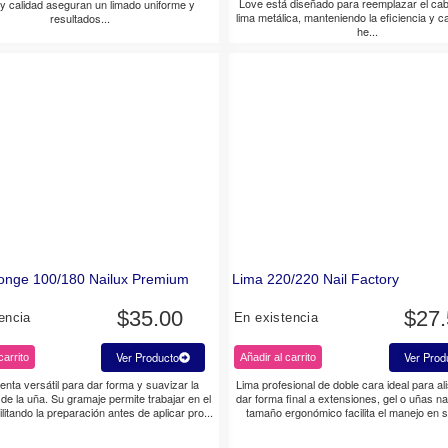
Love está diseñado para reemplazar el cab
 y calidad aseguran un limado uniforme y
lima metálica, manteniendo la eficiencia y ca
resultados...
he...
onge 100/180 Nailux Premium
Lima 220/220 Nail Factory
$
35.00
$
27
encia
En existencia
Ver Producto
Ver Prod
carrito
Añadir al carrito
enta versátil para dar forma y suavizar la
Lima profesional de doble cara ideal para ali
 de la uña. Su gramaje permite trabajar en el
dar forma final a extensiones, gel o uñas na
ilitando la preparación antes de aplicar pro...
tamaño ergonómico facilita el manejo en s