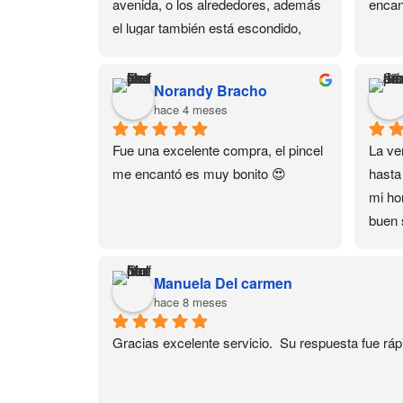
avenida, o los alrededores, además 
encan
el lugar también está escondido, 
está en un 3er piso. Pero dejando 
eso de lado, tienen de todo en 
Norandy Bracho
productos para uñas y sus cursos 
hace 4 meses
también son buenos.
Fue una excelente compra, el pincel 
La ver
me encantó es muy bonito 😍
hasta
mi hor
buen 
domic
Much
Manuela Del carmen
hace 8 meses
Gracias excelente servicio.  Su respuesta fue ráp