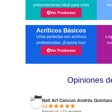
presentaciones ideal para uñas
he
Ver Productos
Acrílicos Básicos
Uñas perfectas con acrílicos
Log
profesionales. ¡Explora hoy!
nu
Ver Productos
Opiniones d
Nail Art Cancun Andrés Quintan
4.8
Based on 173 reviews