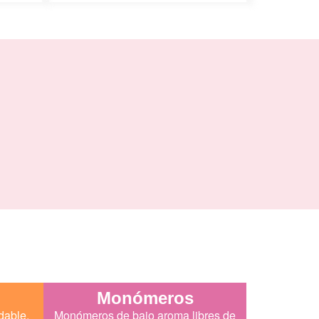
Monómeros
dable,
Monómeros de bajo aroma libres de