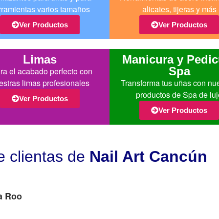
rramientas varios tamaños
alicates, tijeras y más
Ver Productos
Ver Productos
Limas
Manicura y Pedic
Spa
ra el acabado perfecto con
estras limas profesionales
Transforma tus uñas con nu
productos de Spa de luj
Ver Productos
Ver Productos
e clientas de
Nail Art Cancún
a Roo