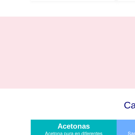
Ca
Acetonas
Acetona pura en diferentes
San