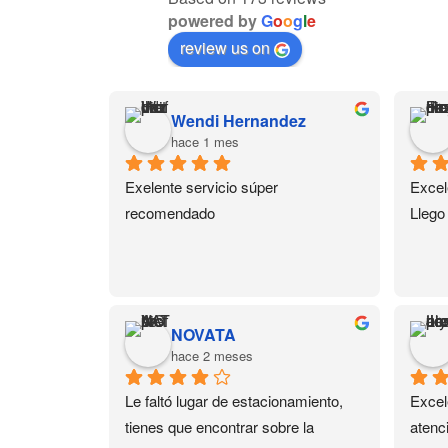
powered by
G
o
o
g
l
e
review us on
Wendi Hernandez
hace 1 mes
Exelente servicio súper 
Excel
recomendado
Llego
NOVATA
hace 2 meses
Le faltó lugar de estacionamiento, 
Excel
tienes que encontrar sobre la 
atenc