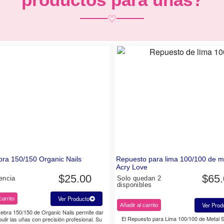
♡
ra 150/150 Organic Nails
Repuesto para lima 100/100 de me
Acry Love
$
25.00
$
65
encia
Solo quedan 2
disponibles
Ver Producto
carrito
Ver Prod
Añadir al carrito
ebra 150/150 de Organic Nails permite dar
El Repuesto para Lima 100/100 de Metal S
ulir las uñas con precisión profesional. Su