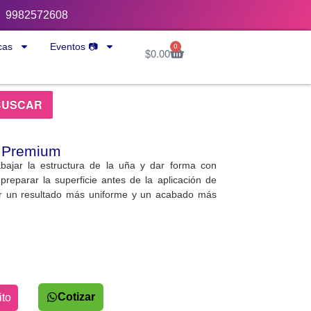
9982572608
cas
Eventos 📷
0
$
0.00
BUSCAR
x Premium
bajar la estructura de la uña y dar forma con
 preparar la superficie antes de la aplicación de
r un resultado más uniforme y un acabado más
Cotizar
ito