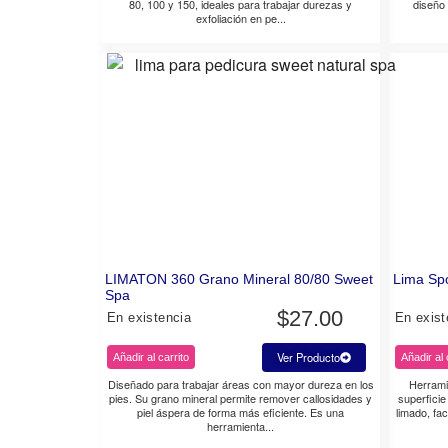
80, 100 y 150, ideales para trabajar durezas y
diseño
exfoliación en pe...
LIMATON 360 Grano Mineral 80/80 Sweet
Lima Sp
Spa
$
27.00
En existencia
En exist
Ver Producto
Añadir al carrito
Añadir al 
Diseñado para trabajar áreas con mayor dureza en los
Herrami
pies. Su grano mineral permite remover callosidades y
superficie
piel áspera de forma más eficiente. Es una
limado, fac
herramienta...