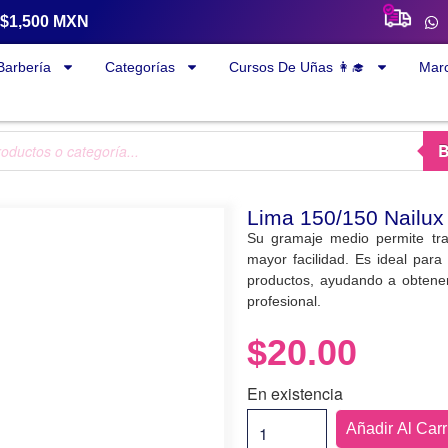
a $1,500 MXN
Barbería
Categorías
Cursos De Uñas 👩‍🎓
Mar
Lima 150/150 Nailu
Su gramaje medio permite tra
mayor facilidad. Es ideal para
productos, ayudando a obtene
profesional.
$
20.00
En existencia
Añadir Al Carr