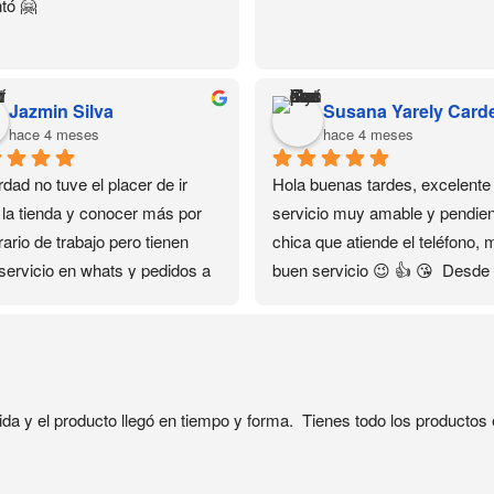
tó 🤗
Jazmin Silva
hace 4 meses
hace 4 meses
dad no tuve el placer de ir 
Hola buenas tardes, excelente 
 la tienda y conocer más por 
servicio muy amable y pendient
ario de trabajo pero tienen 
chica que atiende el teléfono, 
servicio en whats y pedidos a 
buen servicio 😉 👍 😘  Desde 
ilio que fue lo que me ayudó…
encontré su contacto en el 
as gracias ❤️✨✨✨
Facebook se convirtió en mi 
distribuidora personal sin salir 
casa🏡 el servicio es rápido y 
seguro 🔐
ida y el producto llegó en tiempo y forma.  Tienes todo los producto