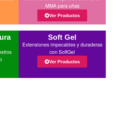
MMA para uñas
Ver Productos
ura
Soft Gel
Extensiones impecables y duraderas
estros
con SoftGel
o
Ver Productos