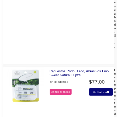
y
a
c
a
b
a
d
o
.
S
.
.
.
L
Repuestos Podo Disco, Abrasivos Fino
o
Sweet Natural 60pzs
s
$
77.00
r
En existencia
e
p
u
Añadir al carrito
Ver Producto
e
s
t
o
s
d