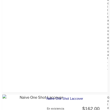
c
i
l
i
t
a
s
u
u
s
o
e
n
c
u
a
l
.
.
.
G
Naive One Shot Laccover
e
l
$
162.00
e
En existencia