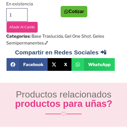
En existencia
Cotizar
Añadir Al Carrito
Categorías:
Base Traslucida
,
Gel One Shot
,
Geles
Semipermanentes💅
Compartir en Redes Sociales 📲
Facebook
X
WhatsApp
Productos relacionados
productos para uñas?
♡