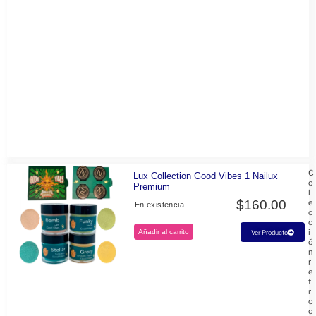
C
Lux Collection Good Vibes 1 Nailux
o
Premium
l
$
160.00
e
En existencia
c
c
i
Añadir al carrito
Ver Producto
ó
n
r
e
t
r
o
c