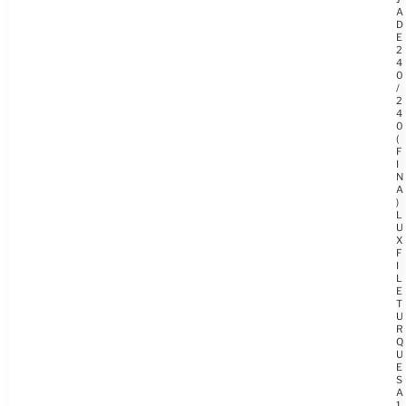
A
D
E
2
4
0
/
2
4
0
(
F
I
N
A
)
L
U
X
F
I
L
E
T
U
R
Q
U
E
S
A
1