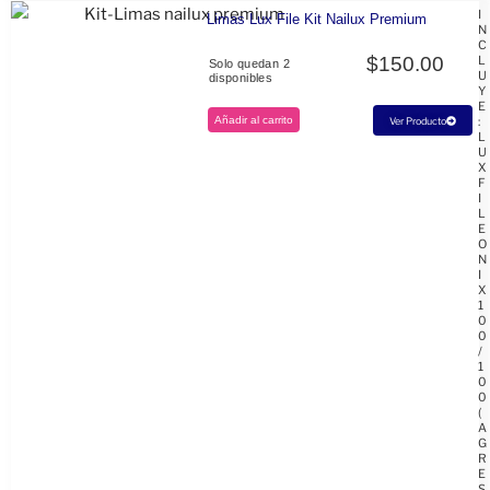
I
Limas Lux File Kit Nailux Premium
N
C
$
150.00
L
Solo quedan 2
U
disponibles
Y
E
Añadir al carrito
:
Ver Producto
L
U
X
F
I
L
E
O
N
I
X
1
0
0
/
1
0
0
(
A
G
R
E
S