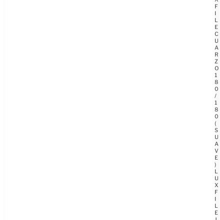
F
I
L
E
C
U
A
R
Z
O
1
8
0
/
1
8
0
(
S
U
A
V
E
)
L
U
X
F
I
L
E
J