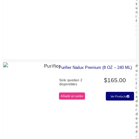
y
u
n
i
f
.
.
.
P
Purifier Nailux Premium (8 OZ – 240 ML)
u
r
$
165.00
i
Solo quedan 2
f
disponibles
i
c
Añadir al carrito
a
Ver Producto
d
o
r
d
e
u
ñ
a
,