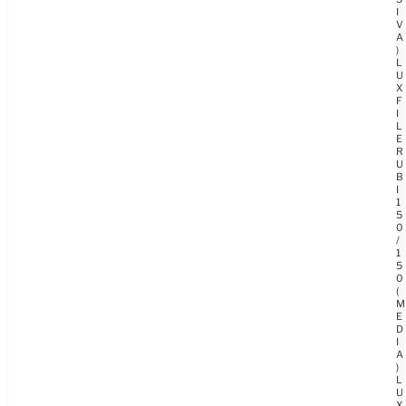
I
V
A
)
L
U
X
F
I
L
E
R
U
B
I
1
5
0
/
1
5
0
(
M
E
D
I
A
)
L
U
X