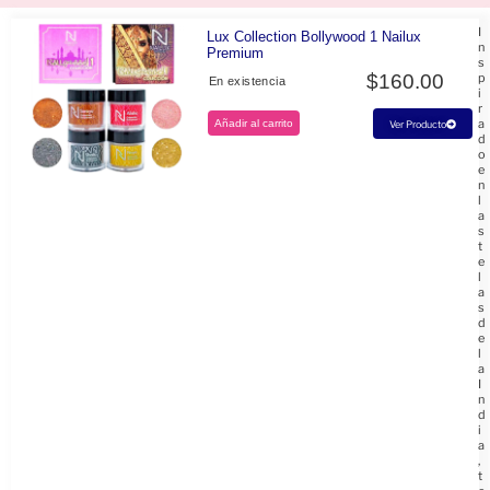
I
Lux Collection Bollywood 1 Nailux
n
Premium
s
$
160.00
p
En existencia
i
r
a
Añadir al carrito
Ver Producto
d
o
e
n
l
a
s
t
e
l
a
s
d
e
l
a
I
n
d
i
a
,
t