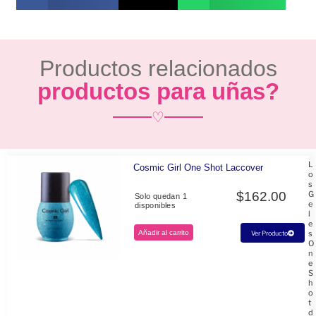
Productos relacionados
productos para uñas?
♡
L
Cosmic Girl One Shot Laccover
o
s
$
162.00
G
Solo quedan 1
e
disponibles
l
e
Añadir al carrito
s
Ver Producto
O
n
e
S
h
o
t
d