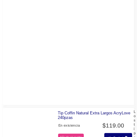
L
Tip Coffin Natural Extra Largos AcryLove
o
240pzas
s
$
119.00
t
En existencia
i
p