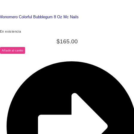
Monomero Colorful Bubblegum 8 Oz Mc Nails
En existencia
$
165.00
Añadir al carrito