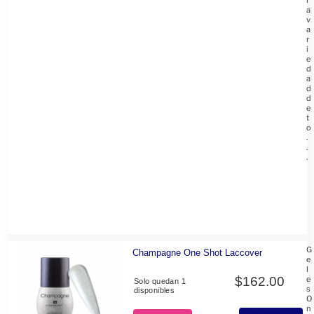
i
a
v
a
r
i
e
d
a
d
d
e
t
o
.
.
.
G
Champagne One Shot Laccover
e
l
$
162.00
e
Solo quedan 1
s
disponibles
O
n