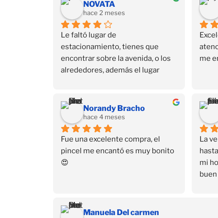
NOVATA
hace 2 meses
Le faltó lugar de 
Excel
estacionamiento, tienes que 
atenc
encontrar sobre la avenida, o los 
me e
alrededores, además el lugar 
también está escondido, está en 
un 3er piso. Pero dejando eso de 
lado, tienen de todo en productos 
Norandy Bracho
para uñas y sus cursos también 
hace 4 meses
son buenos.
Fue una excelente compra, el 
La ve
pincel me encantó es muy bonito 
hasta
😍
mi ho
buen 
a dom
ayud
Much
Manuela Del carmen