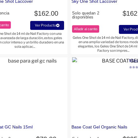
ne Shot Laccover
Sky One Shot Laccover
$
162.00
$
162
encia
Solo quedan 2
disponibles
carrito
Ver Producto
Añadir al carrito
Ver Prod
ne Shot de 14 ml de Nail Factory con una
Geles One Shot de 14 ml de Nail Factory, 
 avanzada de larga duración, estos geles
en una amplia variedad de tonos mod
n color intenso y un brillo duradero en una
elegantes, los Geles One Shot de 14 ml 
sola aplicac...
Factory son impres...
Más
⭐⭐
at GC Nails 15ml
Base Coat Gel Organic Nails