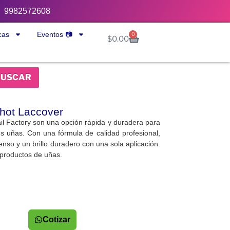
9982572608
cas
Eventos 📷
0
$
0.00
BUSCAR
hot Laccover
l Factory son una opción rápida y duradera para
us uñas. Con una fórmula de calidad profesional,
enso y un brillo duradero con una sola aplicación.
 productos de uñas.
Cotizar