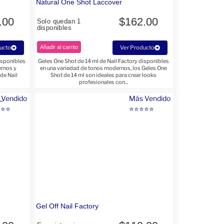
Natural One Shot Laccover
.00
$
162.00
Solo quedan 1
disponibles
ucto
Añadir al carrito
Ver Producto
disponibles
Geles One Shot de 14 ml de Nail Factory disponibles
ernos y
en una variedad de tonos modernos, los Geles One
de Nail
Shot de 14 ml son ideales para crear looks
profesionales con...
 Vendido
Más Vendido
⭐⭐⭐
⭐⭐⭐⭐⭐
Gel Off Nail Factory