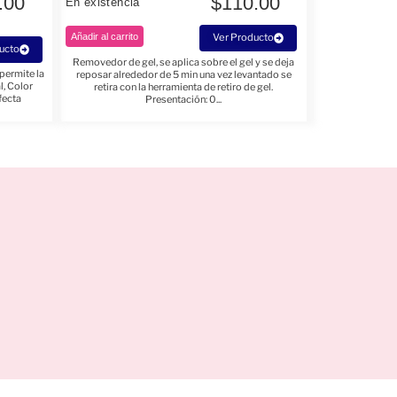
.00
$
110.00
En existencia
Añadir al carrito
Ver Producto
ucto
Removedor de gel, se aplica sobre el gel y se deja
permite la
reposar alrededor de 5 min una vez levantado se
l, Color
retira con la herramienta de retiro de gel.
rfecta
Presentación: 0...