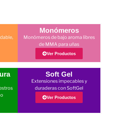
Monómeros
dable,
Monómeros de bajo aroma libres
de MMA para uñas
Ver Productos
ura
Soft Gel
Extensiones impecables y
estros
duraderas con SoftGel
jo
Ver Productos