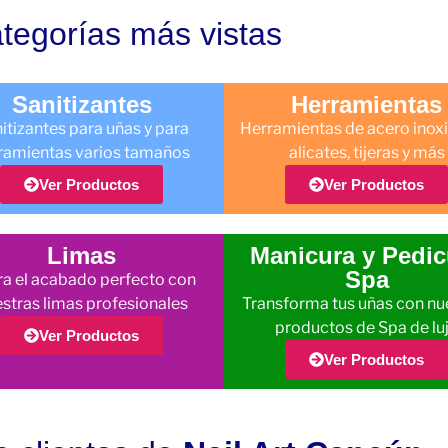
tegorías más vistas
Sanitizantes
Herramientas
itizantes para uñas y para
Herramientas de acero inoxi
ramientas varios tamaños
alicates, tijeras y más
Ver Productos
Ver Productos
Limas
Manicura y Pedic
Spa
a el acabado perfecto con
stras limas profesionales
Transforma tus uñas con nu
productos de Spa de lu
Ver Productos
Ver Productos