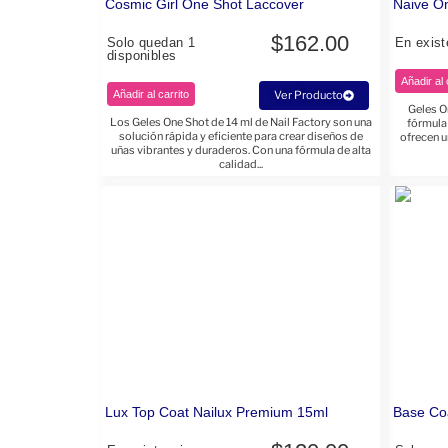
Cosmic Girl One Shot Laccover
Naive O
$
162.00
Solo quedan 1
En exist
disponibles
Añadir al 
Añadir al carrito
Ver Producto
Geles O
Los Geles One Shot de 14 ml de Nail Factory son una
fórmula
solución rápida y eficiente para crear diseños de
ofrecen u
uñas vibrantes y duraderos. Con una fórmula de alta
calidad...
Lux Top Coat Nailux Premium 15ml
Base Co