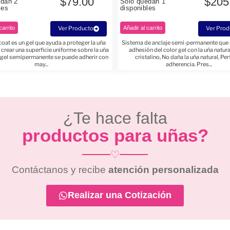
$
79.00
$
205
edan 2
Solo quedan 1
les
disponibles
carrito
Ver Producto
Añadir al carrito
Ver Prod
oat es un gel que ayuda a proteger la uña
Sistema de anclaje semi-permanente que 
a crear una superficie uniforme sobre la uña
adhesión del color gel con la uña natura
el gel semipermanente se puede adherir con
cristalino, No daña la uña natural, Pe
may...
adherencia. Pres...
¿Te hace falta
productos para uñas?
♡
Contáctanos y recibe
atención personalizada
Realizar una Cotización