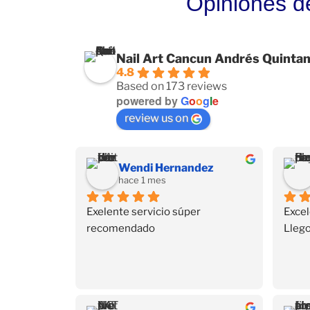
Opiniones d
Nail Art Cancun Andrés Quinta
4.8
Based on 173 reviews
powered by
G
o
o
g
l
e
review us on
Wendi Hernandez
hace 1 mes
Exelente servicio súper 
Excel
recomendado
Llego