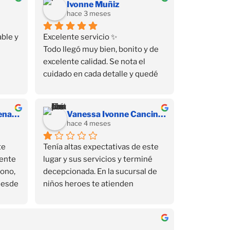
Ivonne Muñiz
hace 3 meses
ble y 
Excelente servicio ✨
Todo llegó muy bien, bonito y de 
excelente calidad. Se nota el 
cuidado en cada detalle y quedé 
muy satisfecha con mi compra 💕 
Sin duda volvería a comprar aquí.
Susana Yarely Cardenas Sanchez
Vanessa Ivonne Cancino Juárez
hace 4 meses
e 
Tenía altas expectativas de este 
ente 
lugar y sus servicios y terminé 
ono, 
decepcionada. En la sucursal de 
Desde 
niños heroes te atienden 
el 
muchísimo mejor, ahí si son 
amables y si te responden por 
ir de 
Whatsapp, aquí no. Me interesó 