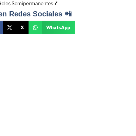
Geles Semipermanentes💅
en Redes Sociales 📲
X
WhatsApp