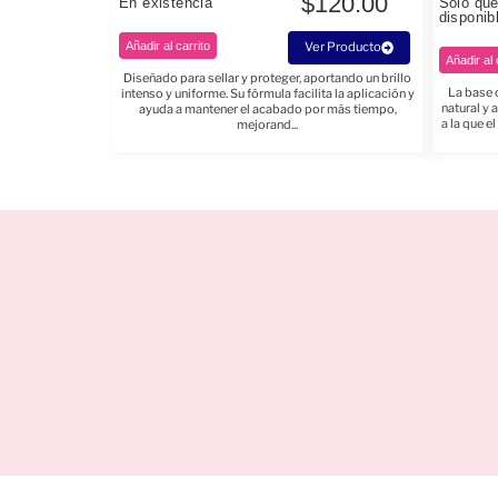
$
120.00
En existencia
Solo qu
disponib
Añadir al carrito
Ver Producto
Añadir al 
Diseñado para sellar y proteger, aportando un brillo
La base c
intenso y uniforme. Su fórmula facilita la aplicación y
natural y 
ayuda a mantener el acabado por más tiempo,
a la que 
mejorand...