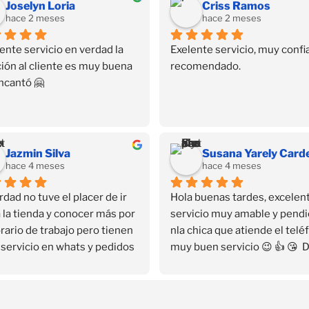
Joselyn Loria
Criss Ramos
hace 2 meses
hace 2 meses
ente servicio en verdad la 
Exelente servicio, muy confia
ión al cliente es muy buena 
recomendado.
ncantó 🤗
Jazmin Silva
hace 4 meses
hace 4 meses
rdad no tuve el placer de ir 
Hola buenas tardes, excelent
 la tienda y conocer más por 
servicio muy amable y pendi
rario de trabajo pero tienen 
nla chica que atiende el teléf
servicio en whats y pedidos 
muy buen servicio 😉 👍 😘  
icilio que fue lo que me 
que encontré su contacto en 
ó…
Facebook se convirtió en mi 
as gracias ❤️✨✨✨
distribuidora personal sin sal