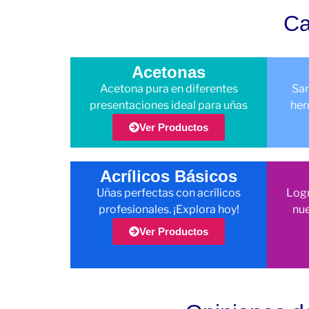
Ca
Acetonas
Acetona pura en diferentes
San
presentaciones ideal para uñas
her
Ver Productos
Acrílicos Básicos
Uñas perfectas con acrílicos
Logr
profesionales. ¡Explora hoy!
nue
Ver Productos