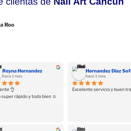
e clientas de
Nail Art Cancún
na Roo
Reyna Hernandez
hace 1 mes
hace 1 mes
ente 👌
Excelente servicio y buen tra
 super rápido y todo bien ☺️