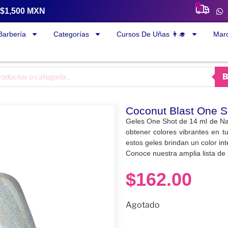
a $1,500 MXN
Barbería
Categorías
Cursos De Uñas 👩‍🎓
Mar
Coconut Blast One S
Geles One Shot de 14 ml de Nai
obtener colores vibrantes en t
estos geles brindan un color int
Conoce nuestra amplia lista de
$
162.00
Agotado