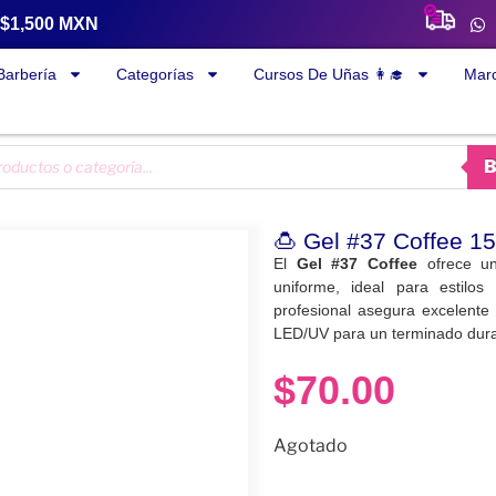
a $1,500 MXN
Barbería
Categorías
Cursos De Uñas 👩‍🎓
Mar
🍮 Gel #37 Coffee 15
El
Gel #37 Coffee
ofrece un
uniforme, ideal para estilos 
profesional asegura excelente 
LED/UV para un terminado durad
$
70.00
Agotado