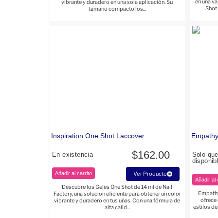
en una v
vibrante y duradero en una sola aplicación. Su
Shot 
tamaño compacto los...
Inspiration One Shot Laccover
Empathy
$
162.00
En existencia
Solo qu
disponib
Añadir al carrito
Ver Producto
Añadir al 
Descubre los Geles One Shot de 14 ml de Nail
Empathy
Factory, una solución eficiente para obtener un color
ofrece 
vibrante y duradero en tus uñas. Con una fórmula de
estilos d
alta calid...