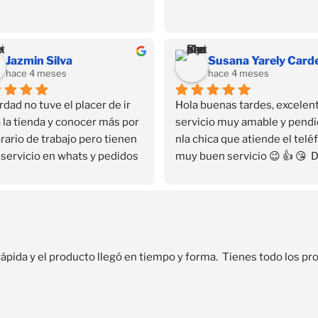
Jazmin Silva
hace 4 meses
hace 4 meses
rdad no tuve el placer de ir 
Hola buenas tardes, excelent
 la tienda y conocer más por 
servicio muy amable y pendi
rario de trabajo pero tienen 
nla chica que atiende el teléf
servicio en whats y pedidos 
muy buen servicio 😉 👍 😘  
icilio que fue lo que me 
que encontré su contacto en 
ó…
Facebook se convirtió en mi 
as gracias ❤️✨✨✨
distribuidora personal sin sal
casa🏡 el servicio es rápido y 
seguro 🔐
rápida y el producto llegó en tiempo y forma.  Tienes todo los 