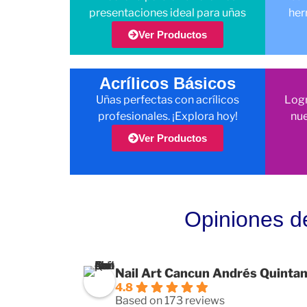
presentaciones ideal para uñas
her
Ver Productos
Acrílicos Básicos
Uñas perfectas con acrílicos
Logr
profesionales. ¡Explora hoy!
nue
Ver Productos
Opiniones d
Nail Art Cancun Andrés Quinta
4.8
Based on 173 reviews