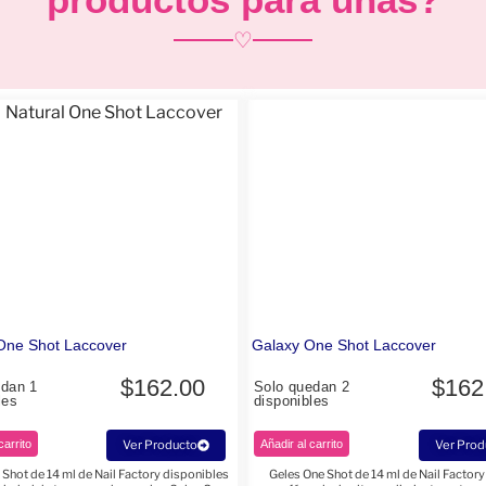
♡
One Shot Laccover
Galaxy One Shot Laccover
$
162.00
$
162
edan 1
Solo quedan 2
les
disponibles
carrito
Ver Producto
Añadir al carrito
Ver Prod
 Shot de 14 ml de Nail Factory disponibles
Geles One Shot de 14 ml de Nail Factory