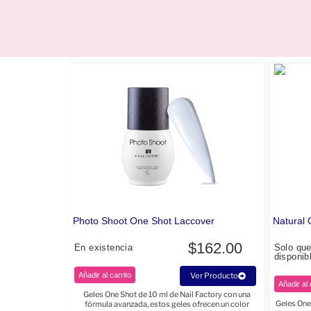
Photo Shoot One Shot Laccover
Natural 
$
162.00
En existencia
Solo qu
disponib
Añadir al carrito
Ver Producto
Añadir al 
Geles One Shot de 10 ml de Nail Factory con una
Geles One
fórmula avanzada, estos geles ofrecen un color