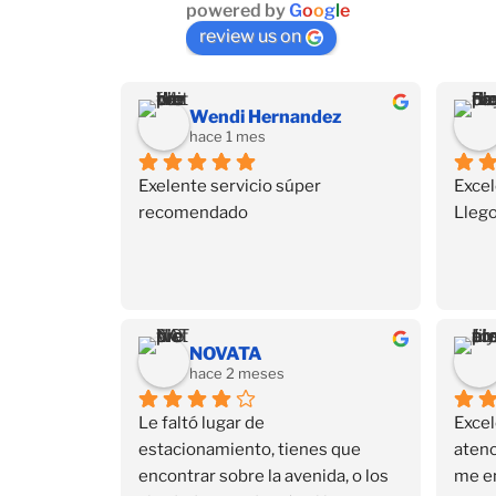
powered by
G
o
o
g
l
e
review us on
Wendi Hernandez
hace 1 mes
Exelente servicio súper 
Excel
recomendado
Llego
NOVATA
hace 2 meses
Le faltó lugar de 
Excel
estacionamiento, tienes que 
atenc
encontrar sobre la avenida, o los 
me e