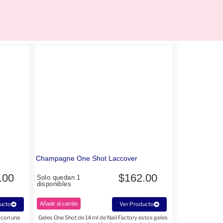
Champagne One Shot Laccover
.00
$
162.00
Solo quedan 1
disponibles
ucto
Añadir al carrito
Ver Producto
 con una
Geles One Shot de 14 ml de Nail Factory estos geles