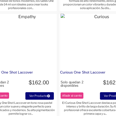
ariedad de tonos modernos, los Geles One
fórmula de alto rendimiento, estos 
de 14 ml son ideales para crear looks
proporcionan un color vibrante y durade
profesionales con...
sola aplicación. Su dis...
 One Shot Laccover
Curious One Shot Laccover
$
162.00
$
162
edan 2
Solo quedan 2
les
disponibles
carrito
Ver Producto
Añadir al carrito
Ver Prod
 One Shot Laccover en tono rosa pastel
El Curious One Shot Laccover destaca po
un color suave y elegante perfecto para
intenso y brillo de larga duración. Su 
elicados y modernos. Su alta pigmentación
profesional ofrece excelente cobertura 
permite lograr co...
primera capa y u...