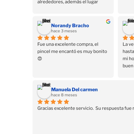
alrededores, además el lugar 
también está escondido, está en 
un 3er piso. Pero dejando eso de 
lado, tienen de todo en productos 
Norandy Bracho
para uñas y sus cursos también 
hace 3 meses
son buenos.
Fue una excelente compra, el 
La ve
pincel me encantó es muy bonito 
hasta
😍
mi ho
buen 
a dom
ayud
Much
Manuela Del carmen
hace 8 meses
Gracias excelente servicio.  Su respuesta fue 