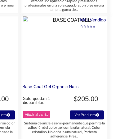
geles
ofrecen una aplicación rápida y resultados
ro en una
profesionales en una sola capa. Disponibles en una
amplia gama de ...
Más Vendido
⭐⭐⭐⭐⭐
Base Coat Gel Organic Nails
.00
$
205.00
Solo quedan 1
disponibles
ucto
Añadir al carrito
Ver Producto
r su color
Sistema de anclaje semi-permanente que permite la
fórmula
adhesión del color gel con la uña natural, Color
desde la
cristalino, No daña la uña natural, Perfecta
adherencia. Pres...