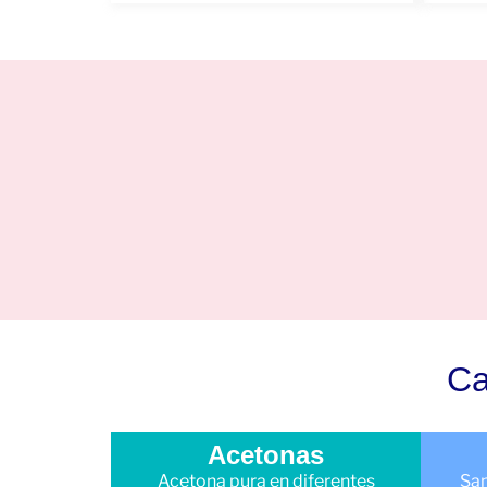
Ca
Acetonas
Acetona pura en diferentes
San