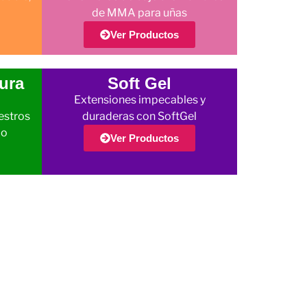
de MMA para uñas
Ver Productos
ura
Soft Gel
Extensiones impecables y
estros
duraderas con SoftGel
jo
Ver Productos