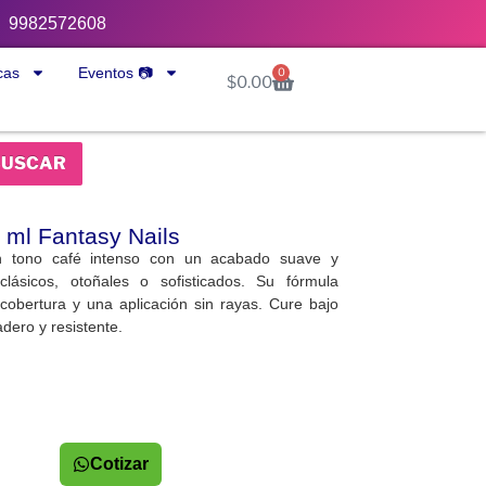
9982572608
cas
Eventos 📷
0
$
0.00
BUSCAR
 ml Fantasy Nails
 tono café intenso con un acabado suave y
clásicos, otoñales o sofisticados. Su fórmula
cobertura y una aplicación sin rayas. Cure bajo
ero y resistente.
Cotizar