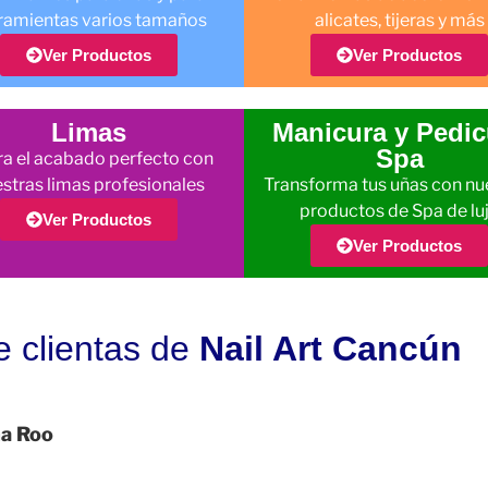
ramientas varios tamaños
alicates, tijeras y más
Ver Productos
Ver Productos
Limas
Manicura y Pedic
Spa
a el acabado perfecto con
stras limas profesionales
Transforma tus uñas con nu
productos de Spa de lu
Ver Productos
Ver Productos
e clientas de
Nail Art Cancún
na Roo