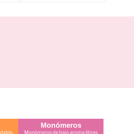
Monómeros
dable,
Monómeros de bajo aroma libres