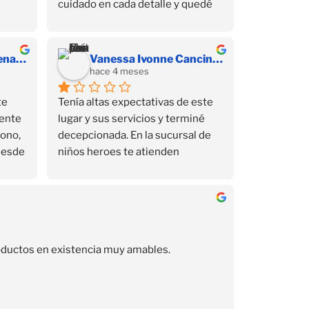
cuidado en cada detalle y quedé 
muy satisfecha con mi compra 💕 
Sin duda volvería a comprar aquí.
Susana Yarely Cardenas Sanchez
Vanessa Ivonne Cancino Juárez
hace 4 meses
e 
Tenía altas expectativas de este 
ente 
lugar y sus servicios y terminé 
ono, 
decepcionada. En la sucursal de 
Desde 
niños heroes te atienden 
el 
muchísimo mejor, ahí si son 
amables y si te responden por 
ir de 
Whatsapp, aquí no. Me interesó 
un curso de 2 días de este lugar, 
por razones personales no pude 
productos en existencia muy amables.
asistir un día y me ofrecieron 
reponer la clase, para lo cual pedi 
un día en el trabajo, y ese día la 
maestra llegara una hora tarde, y 