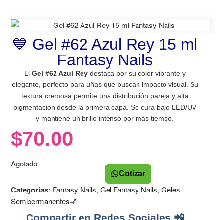
💙 Gel #62 Azul Rey 15 ml
Fantasy Nails
El
Gel #62 Azul Rey
destaca por su color vibrante y
elegante, perfecto para uñas que buscan impacto visual. Su
textura cremosa permite una distribución pareja y alta
pigmentación desde la primera capa. Se cura bajo LED/UV
y mantiene un brillo intenso por más tiempo.
$
70.00
Agotado
Cotizar
Categorías:
Fantasy Nails
,
Gel Fantasy Nails
,
Geles
Semipermanentes💅
Compartir en Redes Sociales 📲