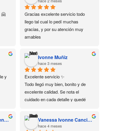
hace 2 meses
 🤗
Gracias excelente servicio todo 
llego tal cual lo pedí muchas 
gracias, y por su atención muy 
amables
Ivonne Muñiz
hace 3 meses
e y 
Excelente servicio ✨
Todo llegó muy bien, bonito y de 
excelente calidad. Se nota el 
cuidado en cada detalle y quedé 
muy satisfecha con mi compra 💕 
Sin duda volvería a comprar aquí.
Susana Yarely Cardenas Sanchez
Vanessa Ivonne Cancino Juárez
hace 4 meses