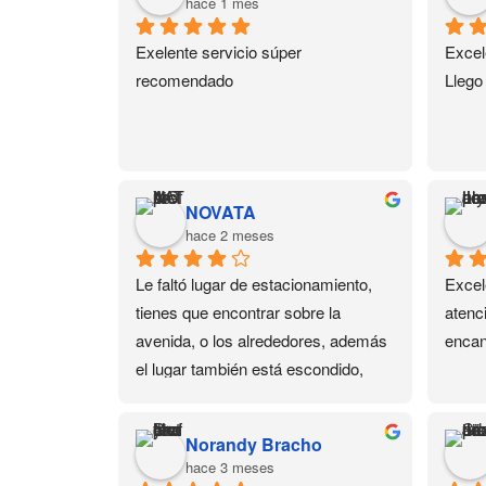
hace 1 mes
Exelente servicio súper 
Excel
recomendado
Llego
NOVATA
hace 2 meses
Le faltó lugar de estacionamiento, 
Excel
tienes que encontrar sobre la 
atenc
avenida, o los alrededores, además 
encan
el lugar también está escondido, 
está en un 3er piso. Pero dejando 
eso de lado, tienen de todo en 
Norandy Bracho
productos para uñas y sus cursos 
hace 3 meses
también son buenos.