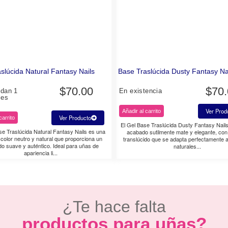
slúcida Natural Fantasy Nails
Base Traslúcida Dusty Fantasy Na
$
70.00
$
70
edan 1
En existencia
les
Ver Prod
Añadir al carrito
Ver Producto
carrito
El Gel Base Traslúcida Dusty Fantasy Nail
se Traslúcida Natural Fantasy Nails es una
acabado sutilmente mate y elegante, con
color neutro y natural que proporciona un
translúcido que se adapta perfectamente 
o suave y auténtico. Ideal para uñas de
naturales...
apariencia li...
¿Te hace falta
productos para uñas?