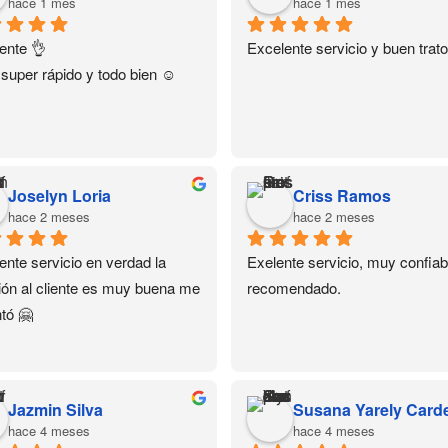
hace 1 mes
hace 1 mes
ente 👌
Excelente servicio y buen trato
 super rápido y todo bien ☺️
Joselyn Loria
Criss Ramos
hace 2 meses
hace 2 meses
ente servicio en verdad la 
Exelente servicio, muy confiabl
ión al cliente es muy buena me 
recomendado.
tó 🤗
Jazmin Silva
hace 4 meses
hace 4 meses