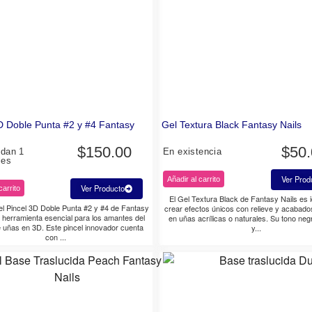
D Doble Punta #2 y #4 Fantasy
Gel Textura Black Fantasy Nails
$
150.00
$
50
edan 1
En existencia
les
Ver Prod
Añadir al carrito
Ver Producto
carrito
El Gel Textura Black de Fantasy Nails es 
l Pincel 3D Doble Punta #2 y #4 de Fantasy
crear efectos únicos con relieve y acabados
a herramienta esencial para los amantes del
en uñas acrílicas o naturales. Su tono neg
 uñas en 3D. Este pincel innovador cuenta
y...
con ...