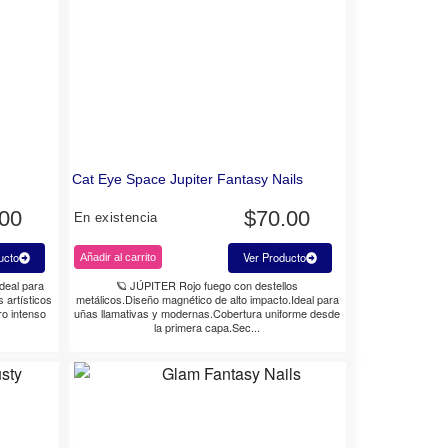
Cat Eye Space Jupiter Fantasy Nails
.00
$
70.00
En existencia
ucto
Ver Producto
Añadir al carrito
ideal para
🪐 JÚPITER Rojo fuego con destellos
 artísticos
metálicos.Diseño magnético de alto impacto.Ideal para
ro intenso
uñas llamativas y modernas.Cobertura uniforme desde
la primera capa.Sec...