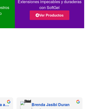
Extensiones impecables y duraderas
estros
con SoftGel
o
Ver Productos
Hernandez Díaz Sofía alessandra
Brenda Jasibi Duran