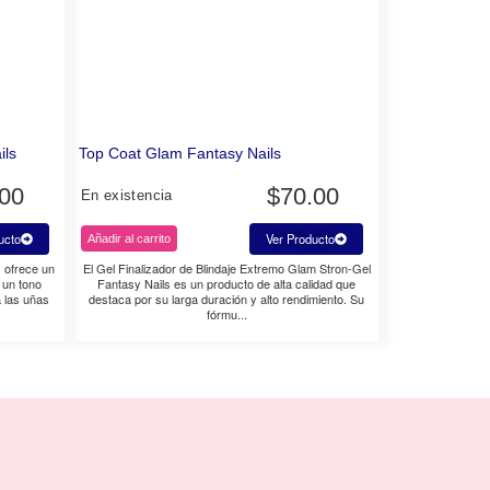
ils
Top Coat Glam Fantasy Nails
.00
$
70.00
En existencia
ucto
Ver Producto
Añadir al carrito
s ofrece un
El Gel Finalizador de Blindaje Extremo Glam Stron-Gel
 un tono
Fantasy Nails es un producto de alta calidad que
a las uñas
destaca por su larga duración y alto rendimiento. Su
fórmu...