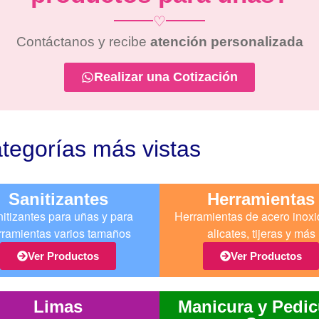
♡
Contáctanos y recibe
atención personalizada
Realizar una Cotización
tegorías más vistas
Sanitizantes
Herramientas
itizantes para uñas y para
Herramientas de acero inoxi
rramientas varios tamaños
alicates, tijeras y más
Ver Productos
Ver Productos
Limas
Manicura y Pedic