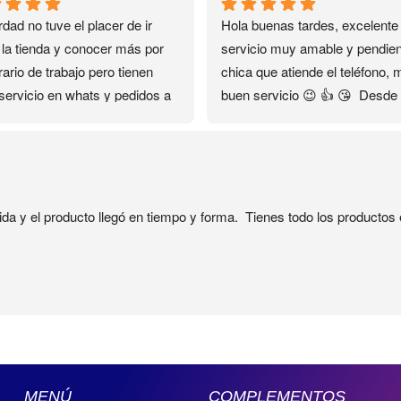
dad no tuve el placer de ir 
Hola buenas tardes, excelente 
 la tienda y conocer más por 
servicio muy amable y pendient
ario de trabajo pero tienen 
chica que atiende el teléfono, 
servicio en whats y pedidos a 
buen servicio 😉 👍 😘  Desde 
ilio que fue lo que me ayudó…
encontré su contacto en el 
as gracias ❤️✨✨✨
Facebook se convirtió en mi 
distribuidora personal sin salir 
casa🏡 el servicio es rápido y 
seguro 🔐
ida y el producto llegó en tiempo y forma.  Tienes todo los producto
MENÚ
COMPLEMENTOS