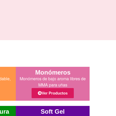
Monómeros
dable,
Monómeros de bajo aroma libres de
MMA para uñas
Ver Productos
ura
Soft Gel