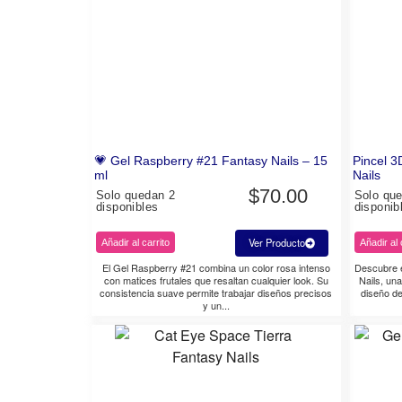
💗 Gel Raspberry #21 Fantasy Nails – 15
Pincel 3
ml
Nails
$
70.00
Solo quedan 2
Solo qu
disponibles
disponib
Ver Producto
Añadir al carrito
Añadir al 
El Gel Raspberry #21 combina un color rosa intenso
Descubre e
con matices frutales que resaltan cualquier look. Su
Nails, un
consistencia suave permite trabajar diseños precisos
diseño de
y un...