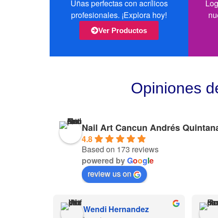
Uñas perfectas con acrílicos
Log
profesionales. ¡Explora hoy!
nu
Ver Productos
Opiniones d
Nail Art Cancun Andrés Quintan
4.8
Based on 173 reviews
powered by
G
o
o
g
l
e
review us on
Wendi Hernandez