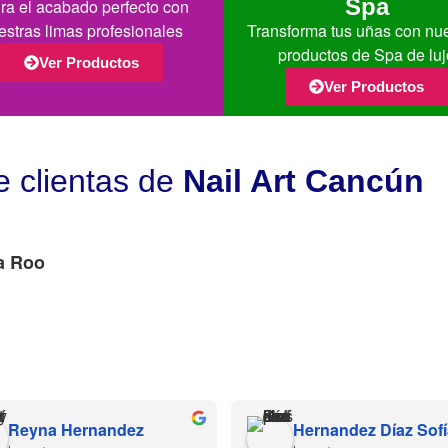
Spa
ra el acabado perfecto con
estras limas profesionales
Transforma tus uñas con nu
productos de Spa de luj
Ver Productos
Ver Productos
e clientas de
Nail Art Cancún
a Roo
Reyna Hernandez