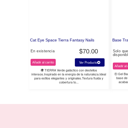
Cat Eye Space Tierra Fantasy Nails
Base Tra
$
70.00
En existencia
Solo qu
disponib
Ver Producto
Añadir al carrito
Añadir al 
🌍 TIERRA Verde galáctico con destellos
El Gel Ba
intensos.Inspirado en la energía de la naturaleza.Ideal
base de 
para estilos elegantes y originales.Textura fluida y
acabad
cobertura to...