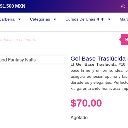
a $1,500 MXN
Barbería
Categorías
Cursos De Uñas 👩‍🎓
Mar
Gel Base Traslúcida
El
Gel Base Traslúcida #10
base firme y uniforme, ideal p
asegura adhesión óptima y faci
duraderos y elegantes. Perfect
kit, garantizando manicuras imp
$
70.00
Agotado