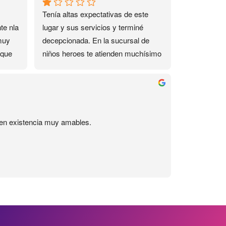
Tenía altas expectativas de este 
e nla 
lugar y sus servicios y terminé 
muy 
decepcionada. En la sucursal de 
que 
niños heroes te atienden muchísimo 
mejor, ahí si son amables y si te 
responden por Whatsapp, aquí no. 
de 
Me interesó un curso de 2 días de 
este lugar, por razones personales 
no pude asistir un día y me 
s en existencia muy amables.
ofrecieron reponer la clase, para lo 
cual pedi un día en el trabajo, y ese 
día la maestra llegara una hora 
tarde, y además el curso incluía un 
kit que no me dieron, tuve que ir otro 
día por el, el Uber no me lo pagan